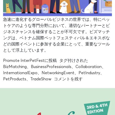
急速に進化するグローバルビジネスの世界では、特にペッ
トケアのような専門分野において、適切なパートナーとビ
ジネスチャンスを確保することが不可欠です。ビズマッチ
ングは、ベトナム国際ペットフェスティバル＆エキスポな
どの国際イベントに参加する企業にとって、重要なツール
として浮上しています。
Promote InterPetFest
に投稿
タグ付けされた
BizMatching
、
BusinessProfessionals
、
Collaboration
、
InternationalExpo
、
NetworkingEvent
、
PetIndustry
、
PetProducts
、
TradeShow
コメントを残す