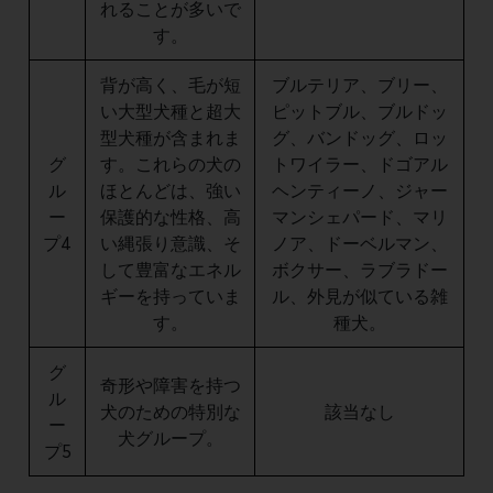
れることが多いで
す。
背が高く、毛が短
ブルテリア、ブリー、
い大型犬種と超大
ピットブル、ブルドッ
型犬種が含まれま
グ、バンドッグ、ロッ
グ
す。これらの犬の
トワイラー、ドゴアル
ル
ほとんどは、強い
ヘンティーノ、ジャー
ー
保護的な性格、高
マンシェパード、マリ
プ4
い縄張り意識、そ
ノア、ドーベルマン、
して豊富なエネル
ボクサー、ラブラドー
ギーを持っていま
ル、外見が似ている雑
す。
種犬。
グ
奇形や障害を持つ
ル
犬のための特別な
該当なし
ー
犬グループ。
プ5