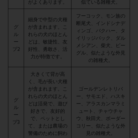
がよくあります。
似ている雑種犬。
フーコック、モン族の
細身で中型の犬種
断尾犬、インドシナデ
グ
が含まれます。こ
ィンゴ、バクハー、タ
ル
れらの犬のほとん
イリッジバック、ダル
ー
どは、敏捷性、友
メシアン、柴犬、ビー
プ2
好性、勇敢さ、活
グル、似たような外見
力が特徴です。
の雑種犬。
大きくて背が高
く、毛が長い犬種
が含まれます。こ
ゴールデンレトリバ
れらの犬のほとん
ー、サモエド、ハスキ
グ
どは活発で、遊び
ー、アラスカンマラミ
ル
好きで、友好的
ュート、チャウチャ
ー
で、ペットとし
ウ、秋田犬、ボーダー
プ3
て、または農場の
コリー、似たような外
警備のために飼わ
見の雑種犬。