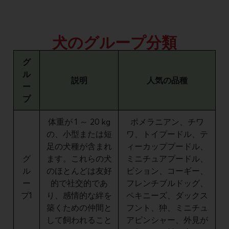
犬のグループ分類​
グ
ル
説明
人気の品種
ー
プ
体重が 1 ～ 20 kg
ポメラニアン、チワ
の、小型または短
ワ、トイプードル、テ
足の犬種が含まれ
ィーカッププードル、
グ
ます。これらの犬
ミニチュアプードル、
ル
のほとんどは友好
ビション、コーギー、
ー
的で社交的であ
フレンチブルドッグ、
プ1
り、感情的な絆を
ペキニーズ、ダックス
築くための仲間と
フント、狆、ミニチュ
して飼われること
アピンシャー、外見が