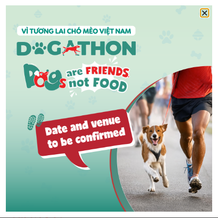
2km 全体
1,000,000
2位
ドン
3位
50万ドン
グループ 1
各グルー
グループ2
プには50
500,000
2km/グル
万ドンの
グループ3
ドンのギ
ープ
慰問賞が2
フト
つ贈られ
グループ4
ます
グループ5
注: 各グループの慰労賞は、2km部門の総合優勝チーム
には授与されません。その代わりに、次に良い成績を
収めた2つのチームが、そのグループの2つの慰労賞を
受け取ります。