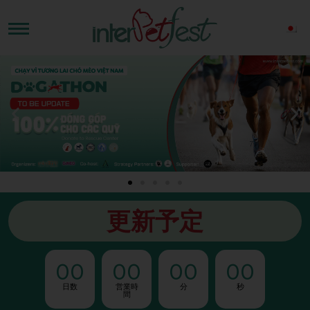
更新予定
00
00
00
00
日数
営業時
分
秒
間