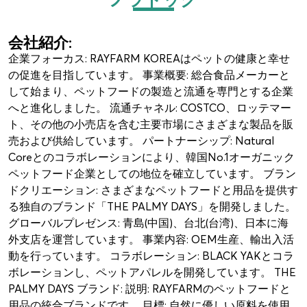
会社紹介:
企業フォーカス: RAYFARM KOREAはペットの健康と幸せ
の促進を目指しています。 事業概要: 総合食品メーカーと
して始まり、ペットフードの製造と流通を専門とする企業
へと進化しました。 流通チャネル: COSTCO、ロッテマー
ト、その他の小売店を含む主要市場にさまざまな製品を販
売および供給しています。 パートナーシップ: Natural
Coreとのコラボレーションにより、韓国No.1オーガニック
ペットフード企業としての地位を確立しています。 ブラン
ドクリエーション: さまざまなペットフードと用品を提供す
る独自のブランド「THE PALMY DAYS」を開発しました。
グローバルプレゼンス: 青島(中国)、台北(台湾)、日本に海
外支店を運営しています。 事業内容: OEM生産、輸出入活
動を行っています。 コラボレーション: BLACK YAKとコラ
ボレーションし、ペットアパレルを開発しています。 THE
PALMY DAYS ブランド: 説明: RAYFARMのペットフードと
用品の統合ブランドです。 目標: 自然に優しい原料を使用