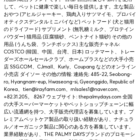
して、ペットに健康で楽しい毎日を提供します。主な製品:
おやつ (アヒルジャーキー、鶏肉入りサツマイモ、プロバイ
オティクスデンタルミニパイなど) ペットフード (犬と猫用
のドライフード) サプリメント (無乳糖ミルク、プロテイン
パウダー) 猫用品 (豆腐猫砂、ベントナイト猫砂) その他の
用品 (うんち袋、ランチボックス) 主な販売チャネル:
COSTCO (韓国、中国、台湾、日本) ロッテマート、トレー
ダーズホールセールクラブ、ホームプラスなどの大手小売
店 SSG.COM、CJmall、Kurly、Coupang などのオンライン
小売店 ダイソー その他の情報: 連絡先: 485-22, Seobong-
ro, Hyangnam-eup, Hwaseong-si, Gyeonggido, Republic of
Korea、tien@irayfarm.com、rnlsales1@naver.com、
+82.31.205。 8267 ウェブサイト: thepalmydays.com 全国
の大手スーパーマーケットやペットショップチェーンに幅
広い流通網を持つ、大手販売代理店を募集しています。プ
レミアムペットケア製品の取り扱い経験があり、ナチュラ
ル／オーガニック製品に関心のある方を募集しています。
業界経験があり、THE PALMY DAYSブランドのプロモーシ