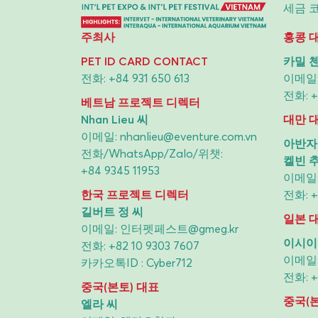
세금 코드
주최사
홍콩 
PET ID CARD CONTACT
카밀 첸
전화:
+84 931 650 613
이메일
전화:
+
베트남 프로젝트 디렉터
Nhan Lieu 씨
대만 
이메일:
nhanlieu@eventure.com.vn
아반자
전화/WhatsApp/Zalo/위챗:
켈빈 추
+84 9345 11953
이메일
한국 프로젝트 디렉터
전화:
+
길버트 정 씨
일본 
이메일:
인터펫페스트@gmeg.kr
이시이
전화:
+82 10 9303 7607
이메일
카카오톡ID : Cyber712
전화:
+
중국(본토) 대표
중국(본
엘라 씨