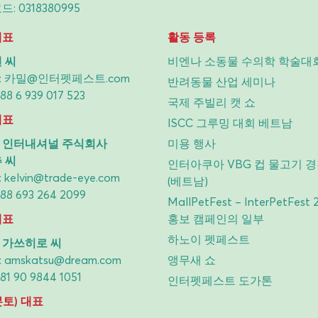
: 0318380995
대표
활동 등록
 씨
비엔나 소동물 수의학 학술대
:
카밀@인터펫페스트.com
반려동물 산업 세미나
88 6 939 017 523
국제 주빌리 캣 쇼
대표
ISCC 그루밍 대회 베트남
 인터내셔널 주식회사
미용 행사
 씨
인터아쿠아 VBG 컵 물고기 
:
kelvin@trade-eye.com
(베트남)
88 693 264 2099
MallPetFest – InterPetFest 
대표
홍보 캠페인의 일부
하노이 펫페스트
 가쓰히로 씨
:
amskatsu@dream.com
앵무새 쇼
81 90 9844 1051
인터펫페스트 도가톤
토) 대표