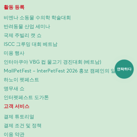
활동 등록
비엔나 소동물 수의학 학술대회
반려동물 산업 세미나
국제 주빌리 캣 쇼
ISCC 그루밍 대회 베트남
미용 행사
인터아쿠아 VBG 컵 물고기 경진대회 (베트남)
연락하다
MallPetFest – InterPetFest 2026 홍보 캠페인의 일부
하노이 펫페스트
앵무새 쇼
인터펫페스트 도가톤
고객 서비스
결제 튜토리얼
결제 조건 및 정책
이용 약관