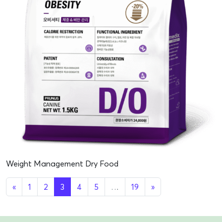
Weight Management Dry Food
«
1
2
3
4
5
…
19
»