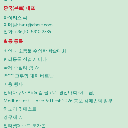
중국(본토) 대표
아이리스 씨
이메일:
furui@chgie.com
전화:
+86(10) 8810 2339
활동 등록
비엔나 소동물 수의학 학술대회
반려동물 산업 세미나
국제 주빌리 캣 쇼
ISCC 그루밍 대회 베트남
미용 행사
인터아쿠아 VBG 컵 물고기 경진대회 (베트남)
MallPetFest – InterPetFest 2026 홍보 캠페인의 일부
하노이 펫페스트
앵무새 쇼
인터펫페스트 도가톤