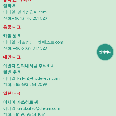
엘라 씨
이메일:
엘라@친파.com
전화:
+86 13 146 281 029
홍콩 대표
카밀 첸 씨
이메일:
카밀@인터펫페스트.com
전화:
+88 6 939 017 523
연락하다
대만 대표
아반자 인터내셔널 주식회사
켈빈 추 씨
이메일:
kelvin@trade-eye.com
전화:
+88 693 264 2099
일본 대표
이시이 가쓰히로 씨
이메일:
amskatsu@dream.com
전화:
+81 90 9844 1051