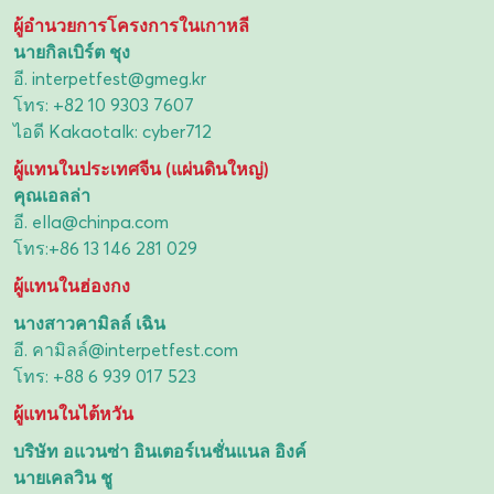
ผู้อำนวยการโครงการในเกาหลี
นายกิลเบิร์ต ชุง
อี.
interpetfest@gmeg.kr
โทร:
+82 10 9303 7607
ไอดี Kakaotalk: cyber712
ผู้แทนในประเทศจีน (แผ่นดินใหญ่)
คุณเอลล่า
อี.
ella@chinpa.com
โทร:
+86 13 146 281 029
ผู้แทนในฮ่องกง
นางสาวคามิลล์ เฉิน
อี.
คามิลล์@interpetfest.com
โทร:
+88 6 939 017 523
ผู้แทนในไต้หวัน
บริษัท อแวนซ่า อินเตอร์เนชั่นแนล อิงค์
นายเคลวิน ชู