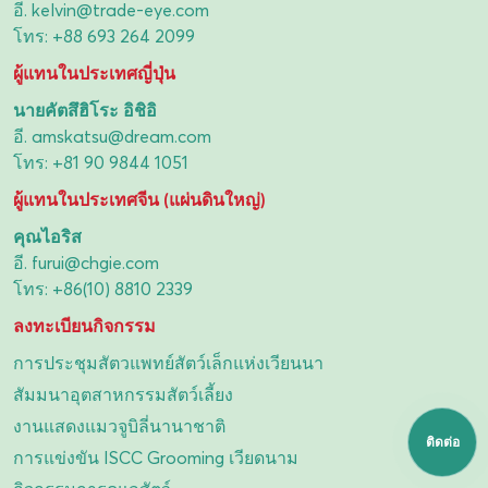
อี.
kelvin@trade-eye.com
โทร:
+88 693 264 2099
ผู้แทนในประเทศญี่ปุ่น
นายคัตสึฮิโระ อิชิอิ
อี.
amskatsu@dream.com
โทร:
+81 90 9844 1051
ผู้แทนในประเทศจีน (แผ่นดินใหญ่)
คุณไอริส
อี.
furui@chgie.com
โทร:
+86(10) 8810 2339
ลงทะเบียนกิจกรรม
การประชุมสัตวแพทย์สัตว์เล็กแห่งเวียนนา
สัมมนาอุตสาหกรรมสัตว์เลี้ยง
งานแสดงแมวจูบิลี่นานาชาติ
ติดต่อ
การแข่งขัน ISCC Grooming เวียดนาม