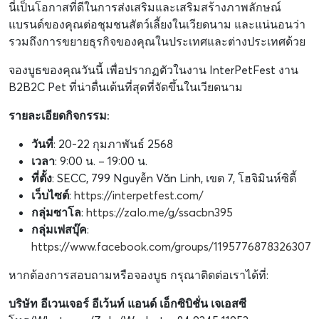
นี่เป็นโอกาสที่ดีในการส่งเสริมและเสริมสร้างภาพลักษณ์
แบรนด์ของคุณต่อชุมชนสัตว์เลี้ยงในเวียดนาม และแน่นอนว่า
รวมถึงการขยายธุรกิจของคุณในประเทศและต่างประเทศด้วย
จองบูธของคุณวันนี้ เพื่อปรากฏตัวในงาน InterPetFest งาน
B2B2C Pet ที่น่าตื่นเต้นที่สุดที่จัดขึ้นในเวียดนาม
รายละเอียดกิจกรรม:
วันที่
: 20-22 กุมภาพันธ์ 2568
เวลา
: 9:00 น. – 19:00 น.
ที่ตั้ง
: SECC, 799 Nguyễn Văn Linh, เขต 7, โฮจิมินห์ซิตี้
เว็บไซต์
:
https://interpetfest.com/
กลุ่มซาโล
:
https://zalo.me/g/ssacbn395
กลุ่มเฟสบุ๊ค
:
https://www.facebook.com/groups/1195776878326307
หากต้องการสอบถามหรือจองบูธ กรุณาติดต่อเราได้ที่:
บริษัท อีเวนเจอร์ อีเว้นท์ แอนด์ เอ็กซิบิชั่น เจเอสซี