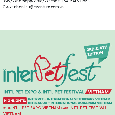
โทร/Whatsapp/Zalo/Wechat: +84 9345 11953
อีเมล:
nhanlieu@eventure.com.vn
งาน INT'L PET EXPO VIETNAM และ INT'L PET FESTIVAL
VIETNAM