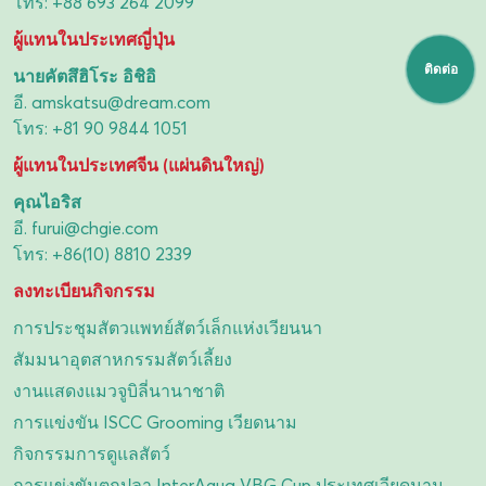
โทร:
+88 693 264 2099
ผู้แทนในประเทศญี่ปุ่น
ติดต่อ
นายคัตสึฮิโระ อิชิอิ
อี.
amskatsu@dream.com
โทร:
+81 90 9844 1051
ผู้แทนในประเทศจีน (แผ่นดินใหญ่)
คุณไอริส
อี.
furui@chgie.com
โทร:
+86(10) 8810 2339
ลงทะเบียนกิจกรรม
การประชุมสัตวแพทย์สัตว์เล็กแห่งเวียนนา
สัมมนาอุตสาหกรรมสัตว์เลี้ยง
งานแสดงแมวจูบิลี่นานาชาติ
การแข่งขัน ISCC Grooming เวียดนาม
กิจกรรมการดูแลสัตว์
การแข่งขันตกปลา InterAqua VBG Cup ประเทศเวียดนาม