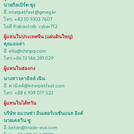
นายกิลเบิร์ต ชุง
อี.
interpetfest@gmeg.kr
โทร:
+82 10 9303 7607
ไอดี Kakaotalk: cyber712
ผู้แทนในประเทศจีน (แผ่นดินใหญ่)
คุณเอลล่า
อี.
ella@chinpa.com
โทร:
+86 13 146 281 029
ผู้แทนในฮ่องกง
นางสาวคามิลล์ เฉิน
อี.
คามิลล์@interpetfest.com
โทร:
+88 6 939 017 523
ผู้แทนในไต้หวัน
บริษัท อแวนซ่า อินเตอร์เนชั่นแนล อิงค์
นายเคลวิน ชู
อี.
kelvin@trade-eye.com