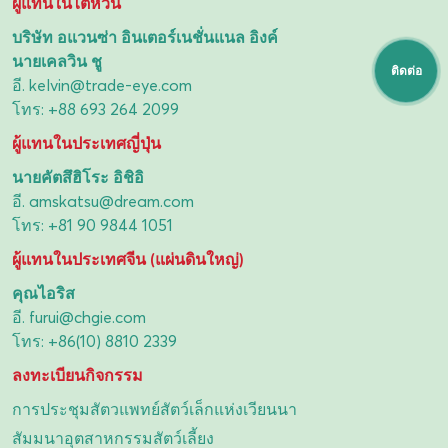
ผู้แทนในไต้หวัน
บริษัท อแวนซ่า อินเตอร์เนชั่นแนล อิงค์
นายเคลวิน ชู
ติดต่อ
อี.
kelvin@trade-eye.com
โทร:
+88 693 264 2099
ผู้แทนในประเทศญี่ปุ่น
นายคัตสึฮิโระ อิชิอิ
อี.
amskatsu@dream.com
โทร:
+81 90 9844 1051
ผู้แทนในประเทศจีน (แผ่นดินใหญ่)
คุณไอริส
อี.
furui@chgie.com
โทร:
+86(10) 8810 2339
ลงทะเบียนกิจกรรม
การประชุมสัตวแพทย์สัตว์เล็กแห่งเวียนนา
สัมมนาอุตสาหกรรมสัตว์เลี้ยง