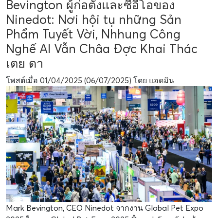
Bevington ผู้ก่อตั้งและซีอีโอของ
Ninedot: Nơi hội tụ những Sản
Phẩm Tuyết Vời, Nhhung Công
Nghế AI Vẫn Châa Đợc Khai Thác
เตย ดา
โพสต์เมื่อ
01/04/2025
(06/07/2025)
โดย
แอดมิน
Mark Bevington, CEO Ninedot จากงาน Global Pet Expo