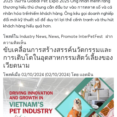
2025 ในงาน Global Pet Expo 2025 Ông nhấn mếnh rằng
thương hiếu thú chung cần đầu tư vào การตลาด số và cá
nhân hóa trếnhiếm khách hàng. Ông kêu gọi doanh nghiếp
đổi mới kỹ thuết số để duy trì lợi thế cếnh tranh và thu hút
khách hàng hiếu quá hơn.
โพสต์ใน
Industry News
,
News
,
Promote InterPetFest
ฝาก
ความคิดเห็น
ขับเคลื่อนการสร้างสรรค์นวัตกรรมและ
การเติบโตในอุตสาหกรรมสัตว์เลี้ยงของ
เวียดนาม
โพสต์เมื่อ
02/10/2024
(02/10/2024)
โดย
แอดมิน