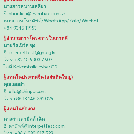
นางสาวหนานเหลียว
อี.
nhanlieu@eventure.com.vn
หมายเลขโทรศัพท์/WhatsApp/Zalo/Wechat:
+84 9345 11953
ผู้อำนวยการโครงการในเกาหลี
นายกิลเบิร์ต ชุง
อี.
interpetfest@gmeg.kr
โทร:
+82 10 9303 7607
ไอดี Kakaotalk: cyber712
ผู้แทนในประเทศจีน (แผ่นดินใหญ่)
คุณเอลล่า
อี.
ella@chinpa.com
โทร:
+86 13 146 281 029
ผู้แทนในฮ่องกง
นางสาวคามิลล์ เฉิน
อี.
คามิลล์@interpetfest.com
โทร:
+88 6 939 017 523