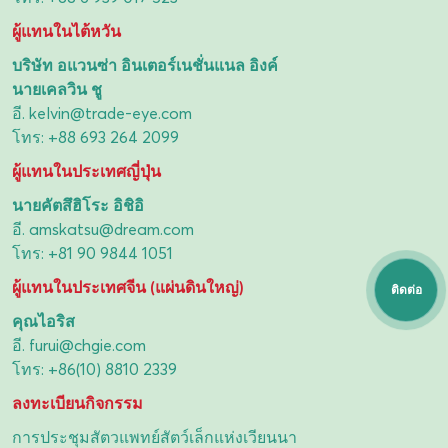
ผู้แทนในไต้หวัน
บริษัท อแวนซ่า อินเตอร์เนชั่นแนล อิงค์
นายเคลวิน ชู
อี.
kelvin@trade-eye.com
โทร:
+88 693 264 2099
ผู้แทนในประเทศญี่ปุ่น
นายคัตสึฮิโระ อิชิอิ
อี.
amskatsu@dream.com
โทร:
+81 90 9844 1051
ผู้แทนในประเทศจีน (แผ่นดินใหญ่)
ติดต่อ
คุณไอริส
อี.
furui@chgie.com
โทร:
+86(10) 8810 2339
ลงทะเบียนกิจกรรม
การประชุมสัตวแพทย์สัตว์เล็กแห่งเวียนนา