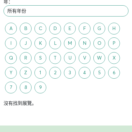
年：
A
B
C
D
E
F
G
H
I
J
K
L
M
N
O
P
Q
R
S
T
U
V
W
X
Y
Z
1
2
3
4
5
6
7
8
9
沒有找到展覽。