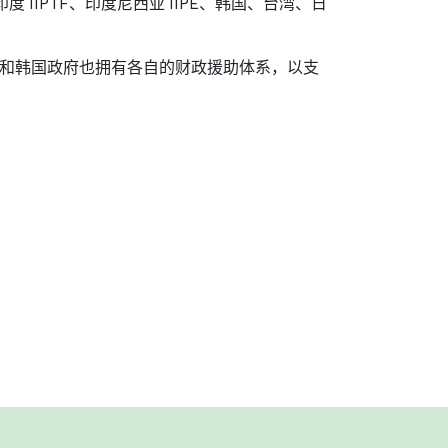
o、印度 IIPTF、印度尼西亚 IIPE、韩国、台湾、日
新加坡和韩国政府也拥有各自的财政援助体系，以支