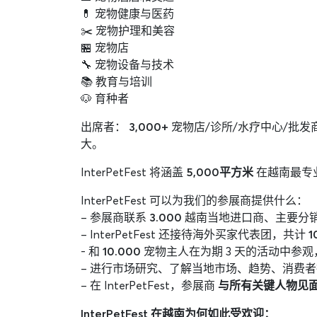
💊 宠物健康与医药
✂️ 宠物护理和美容
🏪 宠物店
🔧 宠物设备与技术
📚 教育与培训
🐶 育种者
出席者：
3,000+
宠物店/诊所/水疗中心/批发
大。
InterPetFest 将涵盖
5,000平方米
在越南最专业
InterPetFest 可以为我们的参展商提供什么：
– 参展商联系
3.000
越南当地进口商、主要分销
– InterPetFest 还接待海外买家代表团，共计
1
- 和
10.000
宠物主人在为期 3 天的活动中参观，
– 进行市场研究、了解当地市场、趋势、消费
– 在 InterPetFest，参展商
与所有关键人物见
InterPetFest 在越南为何如此受欢迎：