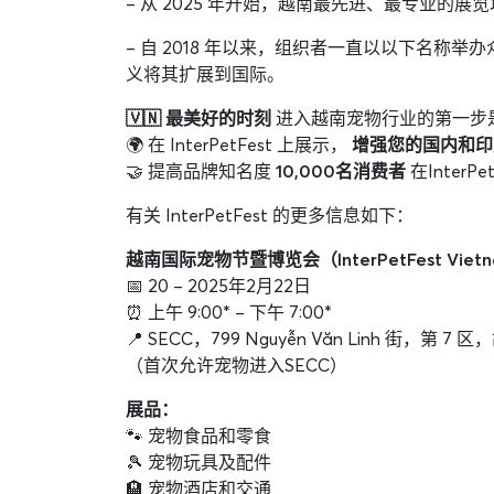
– 从 2025 年开始，越南最先进、最专业的展览
– 自 2018 年以来，组织者一直以以下名称举办众
义将其扩展到国际。
🇻🇳 最美好的时刻
进入越南宠物行业的第一步是参加 2
🌍 在 InterPetFest 上展示，
增强您的国内和印
🤝 提高品牌知名度
10,000名消费者
在InterPet
有关 InterPetFest 的更多信息如下：
越南国际宠物节暨博览会（InterPetFest Vietn
📅 20 – 2025年2月22日
⏰ 上午 9:00* – 下午 7:00*
📍 SECC，799 Nguyễn Văn Linh 街，第 
（首次允许宠物进入SECC）
展品：
🐾 宠物食品和零食
🎾 宠物玩具及配件
🏨 宠物酒店和交通