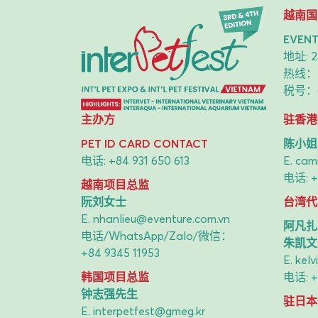
越南国
EVE
地址: 2
热线
税号：0
主办方
驻香港
PET ID CARD CONTACT
陈小姐
电话:
+84 931 650 613
E.
cami
电话:
+
越南项目总监
阮刘女士
台湾代
E.
nhanlieu@eventure.com.vn
阿凡扎
电话/WhatsApp/Zalo/微信：
朱凯文
+84 9345 11953
E.
kel
韩国项目总监
电话:
+
钟志强先生
驻日本
E.
interpetfest@gmeg.kr