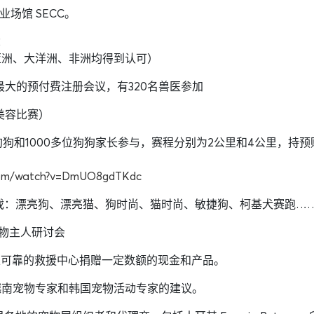
场馆 SECC。
：
在亚洲、大洋洲、非洲均得到认可）
 最大的预付费注册会议，有320名兽医参加
的美容比赛）
动将有1000多只狗狗和1000多位狗狗家长参与，赛程分别为2公里和4
.com/watch?v=DmUO8gdTKdc
游戏：漂亮狗、漂亮猫、狗时尚、猫时尚、敏捷狗、柯基犬赛跑…
宠物主人研讨会
 5 个知名且可靠的救援中心捐赠一定数额的现金和产品。
并听取了越南宠物专家和韩国宠物活动专家的建议。