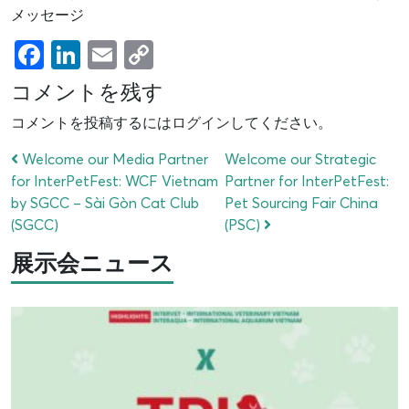
メッセージ
Facebook
LinkedIn
Email
Copy
Link
コメントを残す
コメントを投稿するには
ログイン
してください。
Welcome our Media Partner
Welcome our Strategic
for InterPetFest: WCF Vietnam
Partner for InterPetFest:
by SGCC – Sài Gòn Cat Club
Pet Sourcing Fair China
(SGCC)
(PSC)
展示会ニュース