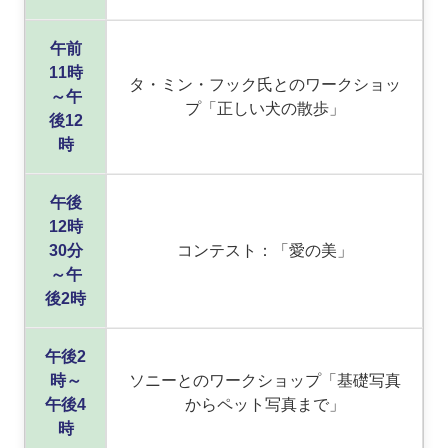
午前
11時
タ・ミン・フック氏とのワークショッ
～午
プ「正しい犬の散歩」
後12
時
午後
12時
30分
コンテスト：「愛の美」
～午
後2時
午後2
時～
ソニーとのワークショップ「基礎写真
午後4
からペット写真まで」
時