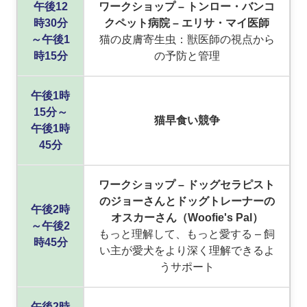
午後12
ワークショップ – トンロー・バンコ
時30分
クペット病院 – エリサ・マイ医師
～午後1
猫の皮膚寄生虫：獣医師の視点から
時15分
の予防と管理
午後1時
15分～
猫早食い競争
午後1時
45分
ワークショップ – ドッグセラピスト
のジョーさんとドッグトレーナーの
午後2時
オスカーさん（Woofie's Pal）
～午後2
もっと理解して、もっと愛する – 飼
時45分
い主が愛犬をより深く理解できるよ
うサポート
午後2時