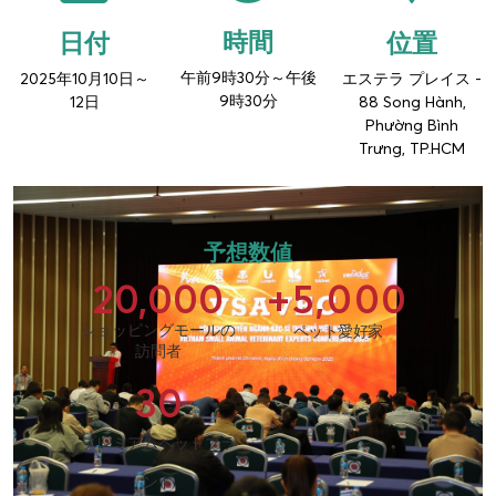
時間
位置
日付
午前9時30分～午後
2025年10月10日～
エステラ プレイス -
9時30分
12日
88 Song Hành,
Phường Bình
Trưng, TP.HCM
予想数値
20,000
+
5,000
ショッピングモールの
ペット愛好家
訪問者
30
プレミアムペットブラ
ンド