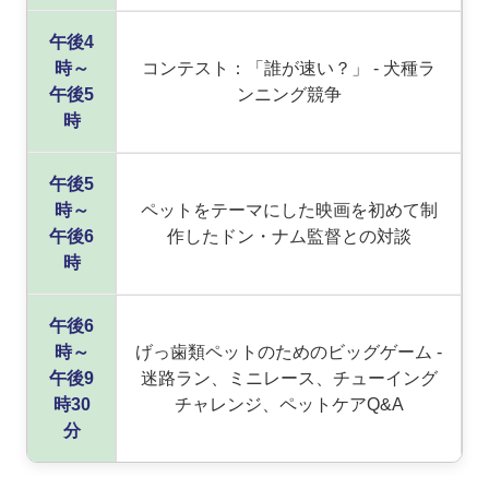
午後4
時～
コンテスト：「誰が速い？」 - 犬種ラ
午後5
ンニング競争
時
午後5
時～
ペットをテーマにした映画を初めて制
午後6
作したドン・ナム監督との対談
時
午後6
時～
げっ歯類ペットのためのビッグゲーム -
午後9
迷路ラン、ミニレース、チューイング
時30
チャレンジ、ペットケアQ&A
分