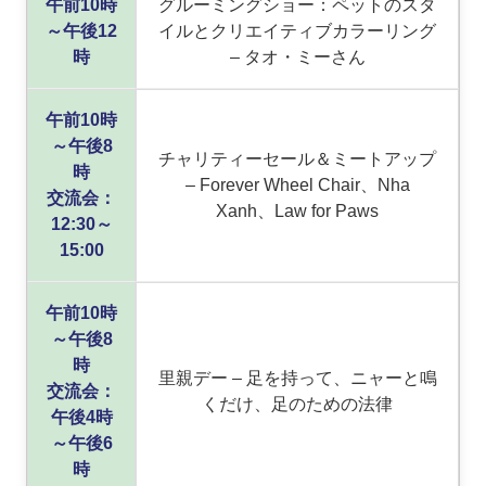
午前10時
グルーミングショー：ペットのスタ
～午後12
イルとクリエイティブカラーリング
時
– タオ・ミーさん
午前10時
～午後8
チャリティーセール＆ミートアップ
時
– Forever Wheel Chair、Nha
交流会：
Xanh、Law for Paws
12:30～
15:00
午前10時
～午後8
時
里親デー – 足を持って、ニャーと鳴
交流会：
くだけ、足のための法律
午後4時
～午後6
時