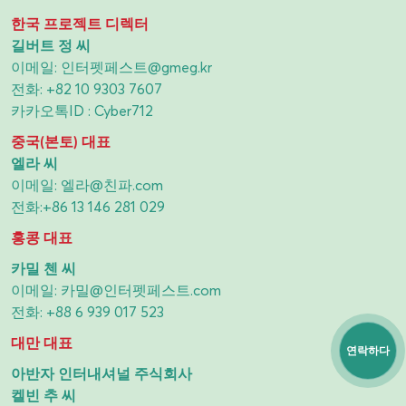
한국 프로젝트 디렉터
길버트 정 씨
이메일:
인터펫페스트@gmeg.kr
전화:
+82 10 9303 7607
카카오톡ID : Cyber712
중국(본토) 대표
엘라 씨
이메일:
엘라@친파.com
전화:
+86 13 146 281 029
홍콩 대표
카밀 첸 씨
이메일:
카밀@인터펫페스트.com
전화:
+88 6 939 017 523
대만 대표
연락하다
아반자 인터내셔널 주식회사
켈빈 추 씨