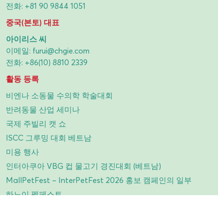
전화:
+81 90 9844 1051
중국(본토) 대표
아이리스 씨
이메일:
furui@chgie.com
전화:
+86(10) 8810 2339
활동 등록
비엔나 소동물 수의학 학술대회
반려동물 산업 세미나
국제 주빌리 캣 쇼
ISCC 그루밍 대회 베트남
미용 행사
인터아쿠아 VBG 컵 물고기 경진대회 (베트남)
MallPetFest – InterPetFest 2026 홍보 캠페인의 일부
하노이 펫페스트
앵무새 쇼