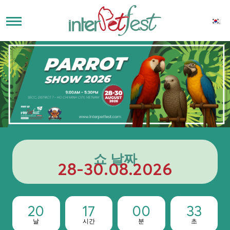
쇼 날짜
28-30.08.2026
20
17
00
31
날
시간
분
초