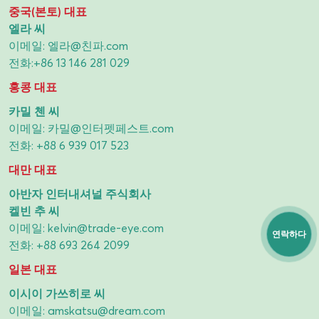
중국(본토) 대표
엘라 씨
이메일:
엘라@친파.com
전화:
+86 13 146 281 029
홍콩 대표
카밀 첸 씨
이메일:
카밀@인터펫페스트.com
전화:
+88 6 939 017 523
대만 대표
아반자 인터내셔널 주식회사
켈빈 추 씨
이메일:
kelvin@trade-eye.com
연락하다
전화:
+88 693 264 2099
일본 대표
이시이 가쓰히로 씨
이메일:
amskatsu@dream.com