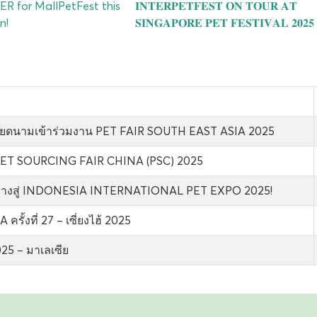
R for MallPetFest this
𝐈𝐍𝐓𝐄𝐑𝐏𝐄𝐓𝐅𝐄𝐒𝐓 𝐎𝐍 𝐓𝐎𝐔𝐑 𝐀𝐓
n!
𝐒𝐈𝐍𝐆𝐀𝐏𝐎𝐑𝐄 𝐏𝐄𝐓 𝐅𝐄𝐒𝐓𝐈𝐕𝐀𝐋 𝟐𝟎𝟐𝟓
เวียดนามเข้าร่วมงาน PET FAIR SOUTH EAST ASIA 2025
PET SOURCING FAIR CHINA (PSC) 2025
างสู่ INDONESIA INTERNATIONAL PET EXPO 2025!
ั้งที่ 27 – เซี่ยงไฮ้ 2025
5 – มาเลเซีย