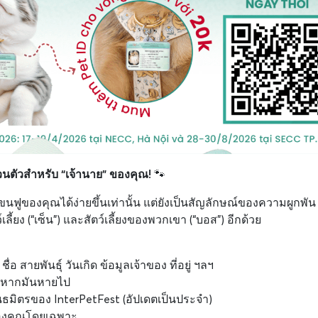
นตัวสำหรับ “เจ้านาย” ของคุณ!
🐾
อนขนฟูของคุณได้ง่ายขึ้นเท่านั้น แต่ยังเป็นสัญลักษณ์ของความผูกพั
้ยง (“เซ็น”) และสัตว์เลี้ยงของพวกเขา (“บอส”) อีกด้วย
่อ สายพันธุ์ วันเกิด ข้อมูลเจ้าของ ที่อยู่ ฯลฯ
ดายหากมันหายไป
ันธมิตรของ InterPetFest (อัปเดตเป็นประจำ)
กของคุณโดยเฉพาะ