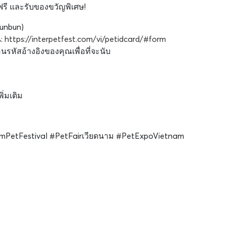
 ฟรี และรับของขวัญพิเศษ!
bunbun)
่:
https://interpetfest.com/vi/petidcard/#form
หัสอ้างอิงของคุณเพื่อที่จะนับ
ิ่มเติม
mPetFestival #PetFairเวียดนาม #PetExpoVietnam