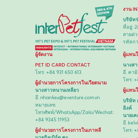
งาน I
บริษัทร
ที่อยู
สายด่ว
รหัสภา
ผู้จัดงาน
ผู้แทน
PET ID CARD CONTACT
นางสาว
โทร:
+84 931 650 613
อี.
คามิ
โทร:
+
ผู้อำนวยการโครงการในเวียดนาม
นางสาวหนานเหลียว
ผู้แทน
อี.
nhanlieu@eventure.com.vn
บริษัท
หมายเลข
อิงค์
โทรศัพท์/WhatsApp/Zalo/Wechat:
นายเคล
+84 9345 11953
อี.
kel
ผู้อำนวยการโครงการในเกาหลี
โทร:
+
นายกิลเบิร์ต ชุง