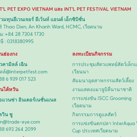
NT'L PET EXPO VIETNAM และ INT'L PET FESTIVAL VIETNAM
่วมทุนอีเวนเจอร์ อีเว้นท์ แอนด์ เอ็กซิบิชั่น
่: 28 Thao Dien, An Khanh Ward, HCMC, เวียดนาม
น:
+84 28 7304 1730
ษี : 0318380995
ในฮ่องกง
ลงทะเบียนกิจกรรม
คามิลล์ เฉิน
การประชุมสัตวแพทย์สัตว์เล็กแ
ลล์@interpetfest.com
เวียนนา
88 6 939 017 523
สัมมนาอุตสาหกรรมสัตว์เลี้ยง
ในไต้หวัน
งานแสดงแมวจูบิลี่นานาชาติ
การแข่งขัน ISCC Grooming
 อแวนซ่า อินเตอร์เนชั่นแนล
เวียดนาม
วิน ชู
กิจกรรมการดูแลสัตว์
vin@trade-eye.com
การแข่งขันตกปลา InterAqua
88 693 264 2099
Cup ประเทศเวียดนาม