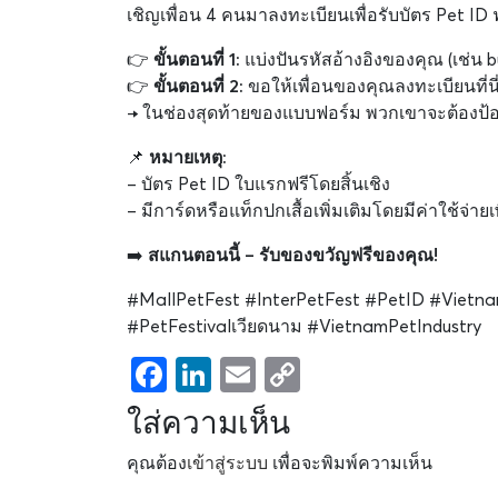
เชิญเพื่อน 4 คนมาลงทะเบียนเพื่อรับบัตร Pet ID
👉
ขั้นตอนที่ 1:
แบ่งปันรหัสอ้างอิงของคุณ (เช่น 
👉
ขั้นตอนที่ 2:
ขอให้เพื่อนของคุณลงทะเบียนที่นี
→ ในช่องสุดท้ายของแบบฟอร์ม พวกเขาจะต้องป้อนร
📌
หมายเหตุ:
– บัตร Pet ID ใบแรกฟรีโดยสิ้นเชิง
– มีการ์ดหรือแท็กปกเสื้อเพิ่มเติมโดยมีค่าใช้จ่ายเพ
➡️
สแกนตอนนี้ – รับของขวัญฟรีของคุณ!
#MallPetFest #InterPetFest #PetID #Vietna
#PetFestivalเวียดนาม #VietnamPetIndustry
Facebook
LinkedIn
Email
Copy
Link
ใส่ความเห็น
คุณต้อง
เข้าสู่ระบบ
เพื่อจะพิมพ์ความเห็น