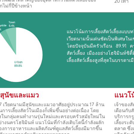
20 เท่า
ไม่กี่ปีข้างหน้า
แนวโน้มการเลี้ยงสัตว์เลี้ยงแบบ
เวียดนามนั้นเด่นชัดเป็นพิเศษในเ
โดยปัจจุบันมีครัวเรือน 89.91 ครั
สัตว์เลี้ยง เมืองอย่างโฮจิมินห์ซิต
เลี้ยงสัตว์เลี้ยงสูงที่สุดในบรรดาเ
สุนัขและแมว
แนวโน้
67 เวียดนามมีสุนัขและแมวอาศัยอยู่ประมาณ 17 ล้าน
เจ้าของสั
ารเลี้ยงสัตว์ในเมืองก็เพิ่มขึ้นอย่างต่อเนื่อง โดย
เดือนกับ
่งในกลุ่มคนทำงานรุ่นใหม่และครอบครัวสมัยใหม่ใน
บริการกร
่างนครโฮจิมินห์ แนวโน้มที่กำลังเติบโตนี้กำลังผลัก
เลี้ยงระ
องการอาหารและผลิตภัณฑ์ดูแลสัตว์เลี้ยงมีมากขึ้น
ตลาด ซึ่