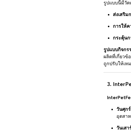
รูปแบบนี้มีว
ส่งเสริม
การให้คว
กระตุ้นก
รูปแบบกิจกรร
ผลิตที่เกี่ยว
ถูกปรับให้เ
3. Inter
InterPetF
วันศุก
อุตสาห
วันเสา