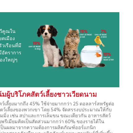
ทวีคูณใน
ขตเมือง
วเรือนที่มี
ี้มีอัตราการ
มืองใหญ่ๆ
มผู้บริโภคสัตว์เลี้ยงชาวเวียดนาม
ตว์เลี้ยงมากถึง 45% ใช้จ่ายมากกว่า 25 ดอลลาร์สหรัฐต่อ
สัตว์เลี้ยงของพวกเขา โดย 54% จัดสรรงบประมาณให้กับ
ูมมิ่ง เช่น สปาและการเล็มขน ขณะเดียวกัน อาหารสัตว์
ดับพรีเมียมคิดเป็นสัดส่วนมากกว่า 60% ของรายได้ใน
งเป็นผลมาจากความต้องการผลิตภัณฑ์ออร์แกนิก