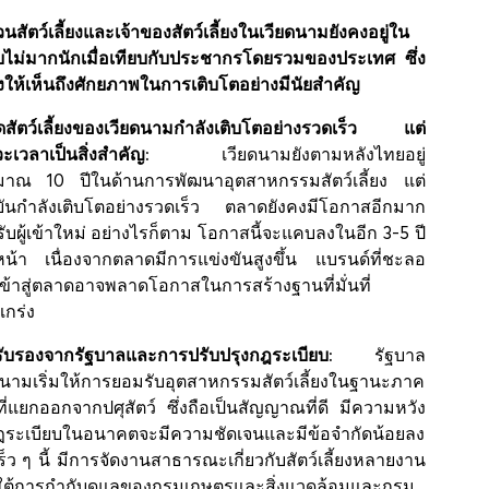
นสัตว์เลี้ยงและเจ้าของสัตว์เลี้ยงในเวียดนามยังคงอยู่ใน
บไม่มากนักเมื่อเทียบกับประชากรโดยรวมของประเทศ ซึ่ง
ให้เห็นถึงศักยภาพในการเติบโตอย่างมีนัยสำคัญ
สัตว์เลี้ยงของเวียดนามกำลังเติบโตอย่างรวดเร็ว แต่
วะเวลาเป็นสิ่งสำคัญ:
เวียดนามยังตามหลังไทยอยู่
าณ 10 ปีในด้านการพัฒนาอุตสาหกรรมสัตว์เลี้ยง แต่
ุบันกำลังเติบโตอย่างรวดเร็ว ตลาดยังคงมีโอกาสอีกมาก
ับผู้เข้าใหม่ อย่างไรก็ตาม โอกาสนี้จะแคบลงในอีก 3-5 ปี
หน้า เนื่องจากตลาดมีการแข่งขันสูงขึ้น แบรนด์ที่ชะลอ
ข้าสู่ตลาดอาจพลาดโอกาสในการสร้างฐานที่มั่นที่
แกร่ง
ับรองจากรัฐบาลและการปรับปรุงกฎระเบียบ:
รัฐบาล
ดนามเริ่มให้การยอมรับอุตสาหกรรมสัตว์เลี้ยงในฐานะภาค
ที่แยกออกจากปศุสัตว์ ซึ่งถือเป็นสัญญาณที่ดี มีความหวัง
ฎระเบียบในอนาคตจะมีความชัดเจนและมีข้อจำกัดน้อยลง
อเร็ว ๆ นี้ มีการจัดงานสาธารณะเกี่ยวกับสัตว์เลี้ยงหลายงาน
ต้การกำกับดูแลของกรมเกษตรและสิ่งแวดล้อมและกรม