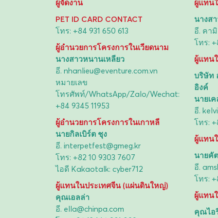
ผู้จัดงาน
ผู้แทน
PET ID CARD CONTACT
นางสาว
โทร:
+84 931 650 613
อี.
คามิ
โทร:
+
ผู้อำนวยการโครงการในเวียดนาม
นางสาวหนานเหลียว
ผู้แทน
อี.
nhanlieu@eventure.com.vn
บริษัท
หมายเลข
อิงค์
โทรศัพท์/WhatsApp/Zalo/Wechat:
นายเคล
+84 9345 11953
อี.
kel
ผู้อำนวยการโครงการในเกาหลี
โทร:
+
นายกิลเบิร์ต ชุง
ผู้แทน
อี.
interpetfest@gmeg.kr
นายคัตส
โทร:
+82 10 9303 7607
อี.
ams
ไอดี Kakaotalk: cyber712
โทร:
+
ผู้แทนในประเทศจีน (แผ่นดินใหญ่)
ผู้แทน
คุณเอลล่า
อี.
ella@chinpa.com
คุณไอร