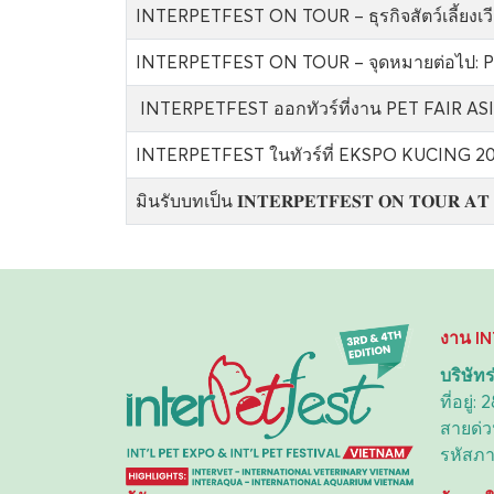
INTERPETFEST ON TOUR – ธุรกิจสัตว์เลี้ยง
INTERPETFEST ON TOUR – จุดหมายต่อไป: 
INTERPETFEST ออกทัวร์ที่งาน PET FAIR ASIA คร
INTERPETFEST ในทัวร์ที่ EKSPO KUCING 202
มินรับบทเป็น 𝐈𝐍𝐓𝐄𝐑𝐏𝐄𝐓𝐅𝐄𝐒𝐓 𝐎𝐍 𝐓𝐎𝐔𝐑 𝐀𝐓
งาน I
บริษัทร
ที่อยู
สายด่ว
รหัสภา