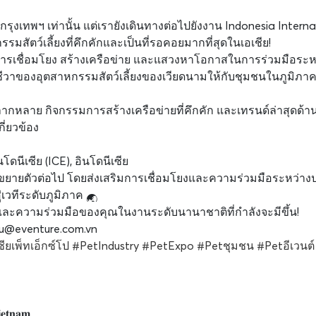
่กรุงเทพฯ เท่านั้น แต่เรายังเดินทางต่อไปยังงาน Indonesia Intern
รมสัตว์เลี้ยงที่คึกคักและเป็นที่รอคอยมากที่สุดในเอเชีย!
การเชื่อมโยง สร้างเครือข่าย และแสวงหาโอกาสในการร่วมมือระห
ีวาของอุตสาหกรรมสัตว์เลี้ยงของเวียดนามให้กับชุมชนในภูมิภาค
่หลากหลาย กิจกรรมการสร้างเครือข่ายที่คึกคัก และเทรนด์ล่าสุดด้
ี่ยวข้อง
ดนีเซีย (ICE), อินโดนีเซีย
ขยายตัวต่อไป โดยส่งเสริมการเชื่อมโยงและความร่วมมือระหว่าง
่เวทีระดับภูมิภาค
มและความร่วมมือของคุณในงานระดับนานาชาติที่กำลังจะมีขึ้น!
eu@eventure.com.vn
ซียเพ็ทเอ็กซ์โป
#PetIndustry
#PetExpo
#Petชุมชน
#Petอีเวนต์
𝐞𝐭𝐧𝐚𝐦