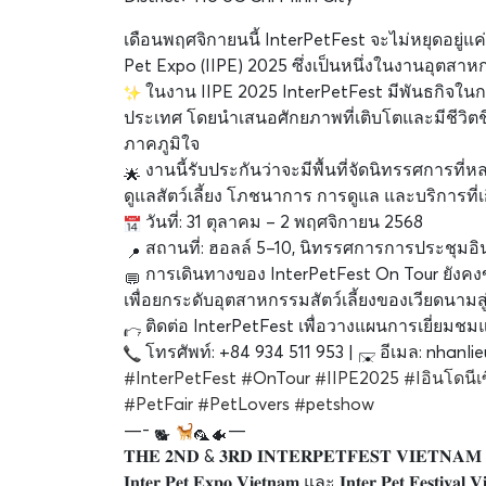
เดือนพฤศจิกายนนี้ InterPetFest จะไม่หยุดอยู่แค
Pet Expo (IIPE) 2025 ซึ่งเป็นหนึ่งในงานอุตสาหกร
ในงาน IIPE 2025 InterPetFest มีพันธกิจใน
ประเทศ โดยนำเสนอศักยภาพที่เติบโตและมีชีวิตช
ภาคภูมิใจ
งานนี้รับประกันว่าจะมีพื้นที่จัดนิทรรศการที
ดูแลสัตว์เลี้ยง โภชนาการ การดูแล และบริการที่เก
วันที่: 31 ตุลาคม – 2 พฤศจิกายน 2568
สถานที่: ฮอลล์ 5–10, นิทรรศการการประชุมอินโ
การเดินทางของ InterPetFest On Tour ยังคง
เพื่อยกระดับอุตสาหกรรมสัตว์เลี้ยงของเวียดนามสู
ติดต่อ InterPetFest เพื่อวางแผนการเยี่ยมช
โทรศัพท์: +84 934 511 953 |
อีเมล: nhanli
#InterPetFest
#OnTour
#IIPE2025
#Iอินโดนีเ
#PetFair
#PetLovers
#petshow
—-
—
𝐓𝐇𝐄 𝟐𝐍𝐃 & 𝟑𝐑𝐃 𝐈𝐍𝐓𝐄𝐑𝐏𝐄𝐓𝐅𝐄𝐒𝐓 𝐕𝐈𝐄𝐓𝐍𝐀𝐌
𝐈𝐧𝐭𝐞𝐫 𝐏𝐞𝐭 𝐄𝐱𝐩𝐨 𝐕𝐢𝐞𝐭𝐧𝐚𝐦 และ 𝐈𝐧𝐭𝐞𝐫 𝐏𝐞𝐭 𝐅𝐞𝐬𝐭𝐢𝐯𝐚𝐥 𝐕