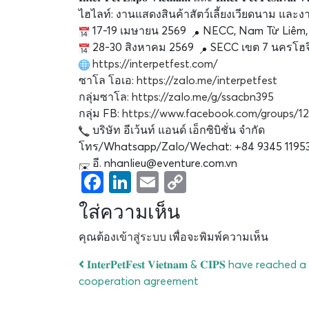
ไฮไลท์: งานแสดงสินค้าสัตว์เลี้ยงเวียดนาม และ
17-19 เมษายน 2569
NECC, Nam Từ Liêm,
28-30 สิงหาคม 2569
SECC เขต 7 นครโฮจิ
https://interpetfest.com/
ซาโล โอเอ:
https://zalo.me/interpetfest
กลุ่มซาโล:
https://zalo.me/g/ssacbn395
กลุ่ม FB:
https://www.facebook.com/groups/
บริษัท อีเว้นท์ แอนด์ เอ็กซิบิชั่น จำกัด
โทร/Whatsapp/Zalo/Wechat: +84 9345 1195
อี. nhanlieu@eventure.com.vn
Facebook
LinkedIn
Email
Copy
Link
ใส่ความเห็น
คุณต้อง
เข้าสู่ระบบ
เพื่อจะพิมพ์ความเห็น
𝐈𝐧𝐭𝐞𝐫𝐏𝐞𝐭𝐅𝐞𝐬𝐭 𝐕𝐢𝐞𝐭𝐧𝐚𝐦 & 𝐂𝐈𝐏𝐒 have reached a
cooperation agreement