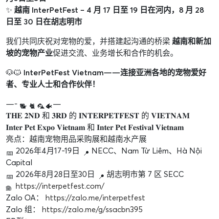
✨
越南 InterPetFest – 4 月 17 日至 19 日在河内，8 月 28
日至 30 日在胡志明市
我们共同庆祝对宠物的爱，并搭建起沟通的桥梁
越南和新加
坡的宠物产业
促进交流、业务增长和合作的机会。
🐶🐱
InterPetFest Vietnam——连接亚洲各地的宠物爱好
者、专业人士和合作伙伴！
—-
—
𝐓𝐇𝐄 𝟐𝐍𝐃 和 𝟑𝐑𝐃 的 𝐈𝐍𝐓𝐄𝐑𝐏𝐄𝐓𝐅𝐄𝐒𝐓 的 𝐕𝐈𝐄𝐓𝐍𝐀𝐌
𝐈𝐧𝐭𝐞𝐫 𝐏𝐞𝐭 𝐄𝐱𝐩𝐨 𝐕𝐢𝐞𝐭𝐧𝐚𝐦 和 𝐈𝐧𝐭𝐞𝐫 𝐏𝐞𝐭 𝐅𝐞𝐬𝐭𝐢𝐯𝐚𝐥 𝐕𝐢𝐞𝐭𝐧𝐚𝐦
亮点：越南宠物用品采购展和越南水产展
2026年4月17-19日
NECC、Nam Từ Liêm、Hà Nội
Capital
2026年8月28日至30日
胡志明市第 7 区 SECC
https://interpetfest.com/
Zalo OA：
https://zalo.me/interpetfest
Zalo 组：
https://zalo.me/g/ssacbn395