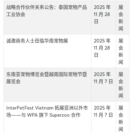
战略合作伙伴关系公告：泰国宠物产品
2025 年
展
工业协会
11 月 28
会
日
新
闻
诚邀商务人士莅临华南宠物展
2025 年
展
11 月 28
会
日
新
闻
东南亚宠物博览会暨越南国际宠物节暨
2025 年
展
展览会
11 月 7 日
会
新
闻
InterPetFest Vietnam 拓展亚洲以外市
2025 年
展
场——与 WPA 旗下 Superzoo 合作
11 月 7 日
会
新
闻