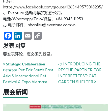
FB群：
https://www.facebook.com/groups/1265449575018235/
Eventure 活动与展览股份公司。
电话/Whatsapp/Zalo/微信：+84 9345 11953
电子邮件：nhanlieu@eventure.com.vn
Facebook
LinkedIn
Email
Copy
Link
发表回复
要发表评论，您必须先
登录
。
𝐒𝐭𝐫𝐚𝐭𝐞𝐠𝐢𝐜 𝐂𝐨𝐥𝐥𝐚𝐛𝐨𝐫𝐚𝐭𝐢𝐨𝐧
🌿 INTRODUCING THE
𝐁𝐞𝐭𝐰𝐞𝐞𝐧 Pet Fair South East
RESCUE PARTNER FOR
Asia & International Pet
INTERPETFEST: CAT
Festival & Expo Vietnam
GARDEN SHELTER
展会新闻