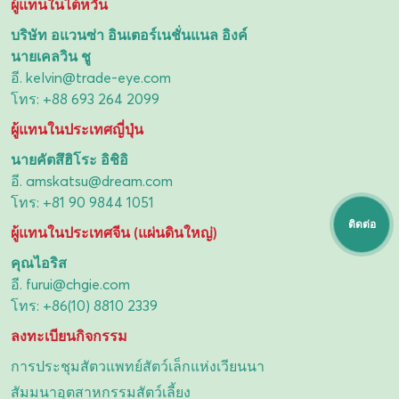
ผู้แทนในไต้หวัน
บริษัท อแวนซ่า อินเตอร์เนชั่นแนล อิงค์
นายเคลวิน ชู
อี.
kelvin@trade-eye.com
โทร:
+88 693 264 2099
ผู้แทนในประเทศญี่ปุ่น
นายคัตสึฮิโระ อิชิอิ
อี.
amskatsu@dream.com
โทร:
+81 90 9844 1051
ติดต่อ
ผู้แทนในประเทศจีน (แผ่นดินใหญ่)
คุณไอริส
อี.
furui@chgie.com
โทร:
+86(10) 8810 2339
ลงทะเบียนกิจกรรม
การประชุมสัตวแพทย์สัตว์เล็กแห่งเวียนนา
สัมมนาอุตสาหกรรมสัตว์เลี้ยง