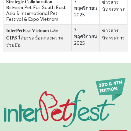
𝐒𝐭𝐫𝐚𝐭𝐞𝐠𝐢𝐜 𝐂𝐨𝐥𝐥𝐚𝐛𝐨𝐫𝐚𝐭𝐢𝐨𝐧
7
ข่าวสาร
𝐁𝐞𝐭𝐰𝐞𝐞𝐧 Pet Fair South East
พฤศจิกายน
นิทรรศการ
Asia & International Pet
2025
Festival & Expo Vietnam
7
𝐈𝐧𝐭𝐞𝐫𝐏𝐞𝐭𝐅𝐞𝐬𝐭 𝐕𝐢𝐞𝐭𝐧𝐚𝐦 และ
ข่าวสาร
พฤศจิกายน
𝐂𝐈𝐏𝐒 ได้บรรลุข้อตกลงความ
นิทรรศการ
2025
ร่วมมือ