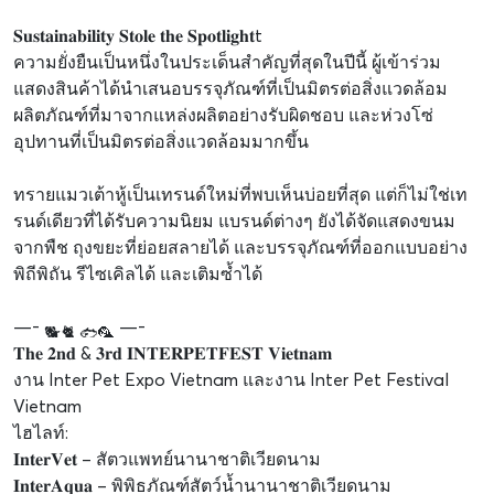
𝐒𝐮𝐬𝐭𝐚𝐢𝐧𝐚𝐛𝐢𝐥𝐢𝐭𝐲 𝐒𝐭𝐨𝐥𝐞 𝐭𝐡𝐞 𝐒𝐩𝐨𝐭𝐥𝐢𝐠𝐡𝐭t
ความยั่งยืนเป็นหนึ่งในประเด็นสำคัญที่สุดในปีนี้ ผู้เข้าร่วม
แสดงสินค้าได้นำเสนอบรรจุภัณฑ์ที่เป็นมิตรต่อสิ่งแวดล้อม
ผลิตภัณฑ์ที่มาจากแหล่งผลิตอย่างรับผิดชอบ และห่วงโซ่
อุปทานที่เป็นมิตรต่อสิ่งแวดล้อมมากขึ้น
ทรายแมวเต้าหู้เป็นเทรนด์ใหม่ที่พบเห็นบ่อยที่สุด แต่ก็ไม่ใช่เท
รนด์เดียวที่ได้รับความนิยม แบรนด์ต่างๆ ยังได้จัดแสดงขนม
จากพืช ถุงขยะที่ย่อยสลายได้ และบรรจุภัณฑ์ที่ออกแบบอย่าง
พิถีพิถัน รีไซเคิลได้ และเติมซ้ำได้
—-
—-
𝐓𝐡𝐞 𝟐𝐧𝐝 & 𝟑𝐫𝐝 𝐈𝐍𝐓𝐄𝐑𝐏𝐄𝐓𝐅𝐄𝐒𝐓 𝐕𝐢𝐞𝐭𝐧𝐚𝐦
งาน Inter Pet Expo Vietnam และงาน Inter Pet Festival
Vietnam
ไฮไลท์:
𝐈𝐧𝐭𝐞𝐫𝐕𝐞𝐭 – สัตวแพทย์นานาชาติเวียดนาม
𝐈𝐧𝐭𝐞𝐫𝐀𝐪𝐮𝐚 – พิพิธภัณฑ์สัตว์น้ำนานาชาติเวียดนาม