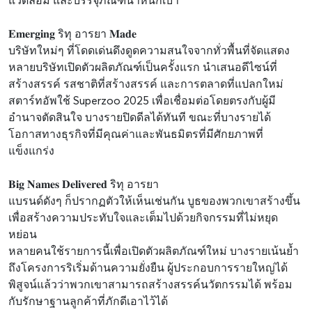
แวดล้อม และบรรจุภัณฑ์น้ำหนักเบา
𝐄𝐦𝐞𝐫𝐠𝐢𝐧𝐠 ริทุ อารยา 𝐌𝐚𝐝𝐞
บริษัทใหม่ๆ ที่โดดเด่นดึงดูดความสนใจจากทั่วพื้นที่จัดแสดง
หลายบริษัทเปิดตัวผลิตภัณฑ์เป็นครั้งแรก นำเสนอดีไซน์ที่
สร้างสรรค์ รสชาติที่สร้างสรรค์ และการตลาดที่แปลกใหม่
สตาร์ทอัพใช้ Superzoo 2025 เพื่อเชื่อมต่อโดยตรงกับผู้มี
อำนาจตัดสินใจ บางรายปิดดีลได้ทันที ขณะที่บางรายได้
โอกาสทางธุรกิจที่มีคุณค่าและพันธมิตรที่มีศักยภาพที่
แข็งแกร่ง
𝐁𝐢𝐠 𝐍𝐚𝐦𝐞𝐬 𝐃𝐞𝐥𝐢𝐯𝐞𝐫𝐞𝐝 ริทุ อารยา
แบรนด์ดังๆ ก็ปรากฏตัวให้เห็นเช่นกัน บูธของพวกเขาสร้างขึ้น
เพื่อสร้างความประทับใจและเต็มไปด้วยกิจกรรมที่ไม่หยุด
หย่อน
หลายคนใช้รายการนี้เพื่อเปิดตัวผลิตภัณฑ์ใหม่ บางรายเน้นย้ำ
ถึงโครงการริเริ่มด้านความยั่งยืน ผู้ประกอบการรายใหญ่ได้
พิสูจน์แล้วว่าพวกเขาสามารถสร้างสรรค์นวัตกรรมได้ พร้อม
กับรักษาฐานลูกค้าที่ภักดีเอาไว้ได้