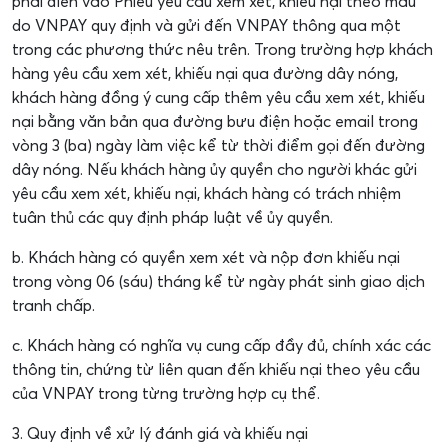
phải điền vào Phiếu yêu cầu xem xét, khiếu nại theo mẫu
do VNPAY quy định và gửi đến VNPAY thông qua một
trong các phương thức nêu trên. Trong trường hợp khách
hàng yêu cầu xem xét, khiếu nại qua đường dây nóng,
khách hàng đồng ý cung cấp thêm yêu cầu xem xét, khiếu
nại bằng văn bản qua đường bưu điện hoặc email trong
vòng 3 (ba) ngày làm việc kể từ thời điểm gọi đến đường
dây nóng. Nếu khách hàng ủy quyền cho người khác gửi
yêu cầu xem xét, khiếu nại, khách hàng có trách nhiệm
tuân thủ các quy định pháp luật về ủy quyền.
b. Khách hàng có quyền xem xét và nộp đơn khiếu nại
trong vòng 06 (sáu) tháng kể từ ngày phát sinh giao dịch
tranh chấp.
c. Khách hàng có nghĩa vụ cung cấp đầy đủ, chính xác các
thông tin, chứng từ liên quan đến khiếu nại theo yêu cầu
của VNPAY trong từng trường hợp cụ thể.
3. Quy định về xử lý đánh giá và khiếu nại