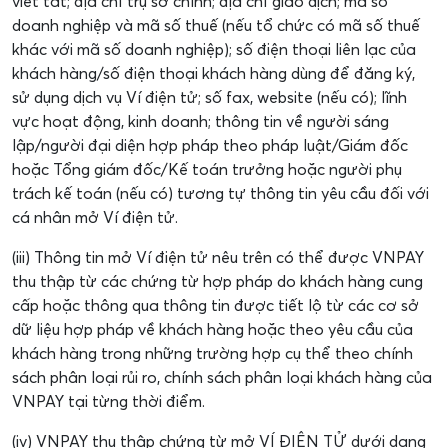
viết tắt; địa chỉ trụ sở chính; địa chỉ giao dịch; mã số
doanh nghiệp và mã số thuế (nếu tổ chức có mã số thuế
khác với mã số doanh nghiệp); số điện thoại liên lạc của
khách hàng/số điện thoại khách hàng dùng để đăng ký,
sử dụng dịch vụ Ví điện tử; số fax, website (nếu có); lĩnh
vực hoạt động, kinh doanh; thông tin về người sáng
lập/người đại diện hợp pháp theo pháp luật/Giám đốc
hoặc Tổng giám đốc/Kế toán trưởng hoặc người phụ
trách kế toán (nếu có) tương tự thông tin yêu cầu đối với
cá nhân mở Ví điện tử.
(iii) Thông tin mở Ví điện tử nêu trên có thể được VNPAY
thu thập từ các chứng từ hợp pháp do khách hàng cung
cấp hoặc thông qua thông tin được tiết lộ từ các cơ sở
dữ liệu hợp pháp về khách hàng hoặc theo yêu cầu của
khách hàng trong những trường hợp cụ thể theo chính
sách phân loại rủi ro, chính sách phân loại khách hàng của
VNPAY tại từng thời điểm.
(iv) VNPAY thu thập chứng từ mở VÍ ĐIỆN TỬ dưới dạng