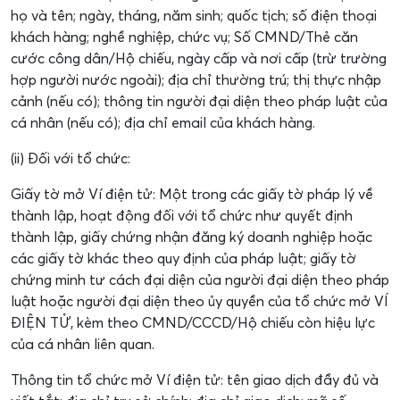
họ và tên; ngày, tháng, năm sinh; quốc tịch; số điện thoại
khách hàng; nghề nghiệp, chức vụ; Số CMND/Thẻ căn
cước công dân/Hộ chiếu, ngày cấp và nơi cấp (trừ trường
hợp người nước ngoài); địa chỉ thường trú; thị thực nhập
cảnh (nếu có); thông tin người đại diện theo pháp luật của
cá nhân (nếu có); địa chỉ email của khách hàng.
(ii) Đối với tổ chức:
Giấy tờ mở Ví điện tử: Một trong các giấy tờ pháp lý về
thành lập, hoạt động đối với tổ chức như quyết định
thành lập, giấy chứng nhận đăng ký doanh nghiệp hoặc
các giấy tờ khác theo quy định của pháp luật; giấy tờ
chứng minh tư cách đại diện của người đại diện theo pháp
luật hoặc người đại diện theo ủy quyền của tổ chức mở VÍ
ĐIỆN TỬ, kèm theo CMND/CCCD/Hộ chiếu còn hiệu lực
của cá nhân liên quan.
Thông tin tổ chức mở Ví điện tử: tên giao dịch đầy đủ và