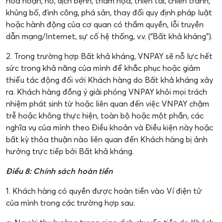
hỏa hoạn, nổ, dịch bệnh, thảm họa, thiên tai, chiến tranh,
khủng bố, đình công, phá sản, thay đổi quy định pháp luật
hoặc hành động của cơ quan có thẩm quyền, lỗi truyền
dẫn mạng/Internet, sự cố hệ thống, v.v. (“Bất khả kháng”).
2. Trong trường hợp Bất khả kháng, VNPAY sẽ nỗ lực hết
sức trong khả năng của mình để khắc phục hoặc giảm
thiểu tác động đối với Khách hàng do Bất khả kháng xảy
ra. Khách hàng đồng ý giải phóng VNPAY khỏi mọi trách
nhiệm phát sinh từ hoặc liên quan đến việc VNPAY chậm
trễ hoặc không thực hiện, toàn bộ hoặc một phần, các
nghĩa vụ của mình theo Điều khoản và Điều kiện này hoặc
bất kỳ thỏa thuận nào liên quan đến Khách hàng bị ảnh
hưởng trực tiếp bởi Bất khả kháng.
Điều 8: Chính sách hoàn tiền
1. Khách hàng có quyền được hoàn tiền vào Ví điện tử
của mình trong các trường hợp sau: