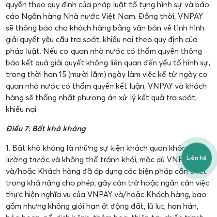
quyền theo quy định của pháp luật tố tụng hình sự và báo
cáo Ngân hàng Nhà nước Việt Nam. Đồng thời, VNPAY
sẽ thông báo cho khách hàng bằng văn bản về tình hình
giải quyết yêu cầu tra soát, khiếu nại theo quy định của
pháp luật. Nếu cơ quan nhà nước có thẩm quyền thông
báo kết quả giải quyết không liên quan đến yếu tố hình sự,
trong thời hạn 15 (mười lăm) ngày làm việc kể từ ngày cơ
quan nhà nước có thẩm quyền kết luận, VNPAY và khách
hàng sẽ thống nhất phương án xử lý kết quả tra soát,
khiếu nại.
Điều 7: Bất khả kháng
1. Bất khả kháng là những sự kiện khách quan không thể
Liên hệ
lường trước và không thể tránh khỏi, mặc dù VNPAY
và/hoặc Khách hàng đã áp dụng các biện pháp cần thiết
trong khả năng cho phép, gây cản trở hoặc ngăn cản việc
thực hiện nghĩa vụ của VNPAY và/hoặc Khách hàng, bao
gồm nhưng không giới hạn ở: động đất, lũ lụt, hạn hán,