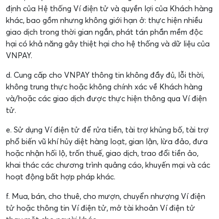
định của Hệ thống Ví điện tử và quyền lợi của Khách hàng
khác, bao gồm nhưng không giới hạn ở: thực hiện nhiều
giao dịch trong thời gian ngắn, phát tán phần mềm độc
hại có khả năng gây thiệt hại cho hệ thống và dữ liệu của
VNPAY.
d. Cung cấp cho VNPAY thông tin không đầy đủ, lỗi thời,
không trung thực hoặc không chính xác về Khách hàng
và/hoặc các giao dịch được thực hiện thông qua Ví điện
tử.
e. Sử dụng Ví điện tử để rửa tiền, tài trợ khủng bố, tài trợ
phổ biến vũ khí hủy diệt hàng loạt, gian lận, lừa đảo, đưa
hoặc nhận hối lộ, trốn thuế, giao dịch, trao đổi tiền ảo,
khai thác các chương trình quảng cáo, khuyến mại và các
hoạt động bất hợp pháp khác.
f. Mua, bán, cho thuê, cho mượn, chuyển nhượng Ví điện
tử hoặc thông tin Ví điện tử, mở tài khoản Ví điện tử