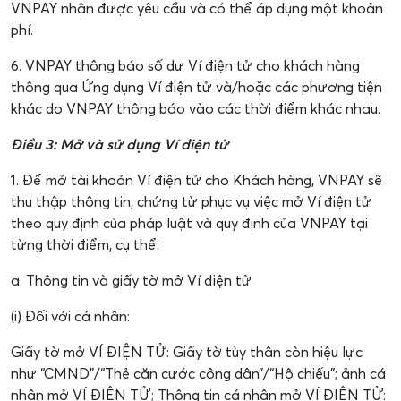
VNPAY nhận được yêu cầu và có thể áp dụng một khoản
phí.
6. VNPAY thông báo số dư Ví điện tử cho khách hàng
thông qua Ứng dụng Ví điện tử và/hoặc các phương tiện
khác do VNPAY thông báo vào các thời điểm khác nhau.
Điều 3: Mở và sử dụng Ví điện tử
1. Để mở tài khoản Ví điện tử cho Khách hàng, VNPAY sẽ
thu thập thông tin, chứng từ phục vụ việc mở Ví điện tử
theo quy định của pháp luật và quy định của VNPAY tại
từng thời điểm, cụ thể:
a. Thông tin và giấy tờ mở Ví điện tử
(i) Đối với cá nhân:
Giấy tờ mở VÍ ĐIỆN TỬ: Giấy tờ tùy thân còn hiệu lực
như “CMND”/“Thẻ căn cước công dân”/“Hộ chiếu”; ảnh cá
nhân mở VÍ ĐIỆN TỬ; Thông tin cá nhân mở VÍ ĐIỆN TỬ: