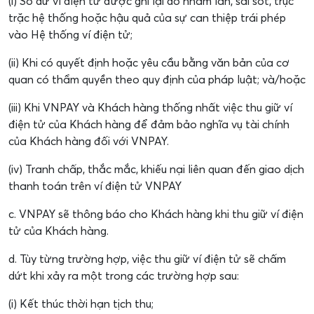
(i) Số dư ví điện tử được ghi lại do nhầm lẫn, sai sót, trục
trặc hệ thống hoặc hậu quả của sự can thiệp trái phép
vào Hệ thống ví điện tử;
(ii) Khi có quyết định hoặc yêu cầu bằng văn bản của cơ
quan có thẩm quyền theo quy định của pháp luật; và/hoặc
(iii) Khi VNPAY và Khách hàng thống nhất việc thu giữ ví
điện tử của Khách hàng để đảm bảo nghĩa vụ tài chính
của Khách hàng đối với VNPAY.
(iv) Tranh chấp, thắc mắc, khiếu nại liên quan đến giao dịch
thanh toán trên ví điện tử VNPAY
c. VNPAY sẽ thông báo cho Khách hàng khi thu giữ ví điện
tử của Khách hàng.
d. Tùy từng trường hợp, việc thu giữ ví điện tử sẽ chấm
dứt khi xảy ra một trong các trường hợp sau:
(i) Kết thúc thời hạn tịch thu;