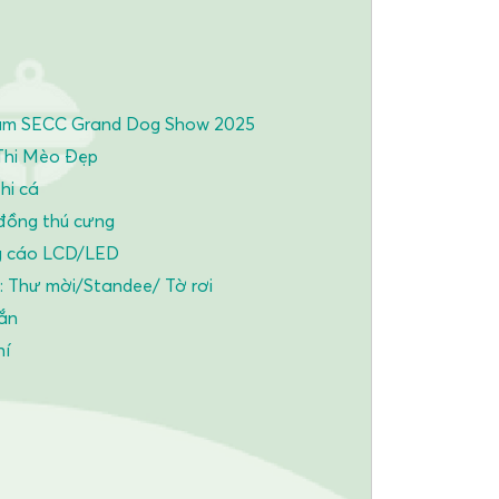
am SECC Grand Dog Show 2025
Thi Mèo Đẹp
hi cá
ồng thú cưng
 cáo LCD/LED
Thư mời/Standee/ Tờ rơi
ắn
í