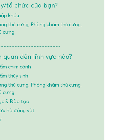
ty/tổ chức của bạn?
hập khẩu
ng thú cưng, Phòng khám thú cưng,
ú cưng
n quan đến lĩnh vực nào?
ẩm chim cảnh
ẩm thủy sinh
ng thú cưng, Phòng khám thú cưng,
ú cưng
ục & Đào tạo
ứu hộ động vật
r