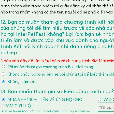
từng thành viên trong nhóm tại quầy đăng ký khi nhận thẻ tê
nào trong nhóm không có thẻ tên, người đó sẽ phải điền vào 
12. Bạn có muốn tham gia chương trình Kết nố
của chúng tôi để tìm hiểu trước về các nhà cun
họ tại InterPetFest không? Lợi ích: bạn sẽ nh
triển lãm và được vào khu vực dành cho ngườ
trình Kết nối Kinh doanh chỉ dành riêng cho 
nghiệp.
Nhấp vào đây để tìm hiểu thêm về chương trình Biz-Matchin
Tôi muốn tham gia chương trình Biz-Matching
Không chắc, vui lòng liên hệ với chúng tôi để biết thêm chi
Không, cảm ơn.
13. Bạn muốn tham gia sự kiện bằng cách nào?
MUA VÉ - 100% TIỀN VÉ ỦNG HỘ CHO
VÀO 
TRẠM CỨU HỘ
Giá vé hoàn toàn do bạn quyết định. Toàn bộ số tiền vé