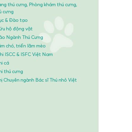
ng thú cưng, Phòng khám thú cưng,
ú cưng
ục & Đào tạo
ứu hộ động vật
ảo Ngành Thú Cưng
ãm chó, triển lãm mèo
hi ISCC & ISFC Việt Nam
hi cá
hi thú cưng
hị Chuyên ngành Bác sĩ Thú nhỏ Việt