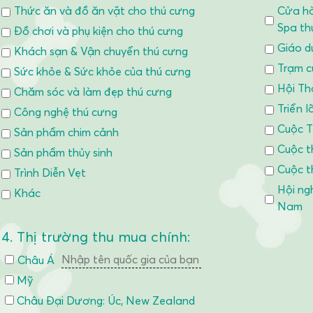
Thức ăn và đồ ăn vặt cho thú cưng
Cửa hà
Spa th
Đồ chơi và phụ kiện cho thú cưng
Giáo d
Khách sạn & Vận chuyển thú cưng
Trạm c
Sức khỏe & Sức khỏe của thú cưng
Hội Th
Chăm sóc và làm đẹp thú cưng
Triển l
Công nghệ thú cưng
Cuộc T
Sản phẩm chim cảnh
Cuộc t
Sản phẩm thủy sinh
Cuộc t
Trình Diễn Vẹt
Hội ng
Khác
Nam
4. Thị trường thu mua chính:
Châu Á
Mỹ
Châu Đại Dương: Úc, New Zealand