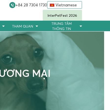
+84 28 7304 1730
Vietnamese
InterPetFest 2026
TRUNG TÂM
THAM QUAN
THÔNG TIN
HƯƠNG MẠI