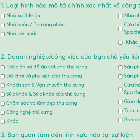
1. Loại hình nào mô tả chính xác nhất về công 
Nhà xuất khẩu
Nhà n
Nhà buôn / Thương nhân
Cửa hà
Spa th
Nhà sản xuất
Khác
2. Doanh nghiệp/công việc của bạn chủ yếu liê
Thức ăn và đồ ăn vặt cho thú cưng
Sản ph
Đồ chơi và phụ kiện cho thú cưng
Sản ph
Khách sạn & Vận chuyển thú cưng
Cửa hà
Spa th
Sức khỏe & Sức khỏe của thú cưng
Giáo d
Chăm sóc và làm đẹp thú cưng
Trạm c
Công nghệ thú cưng
Breede
Khác
3. Bạn quan tâm đến lĩnh vực nào tại sự kiện