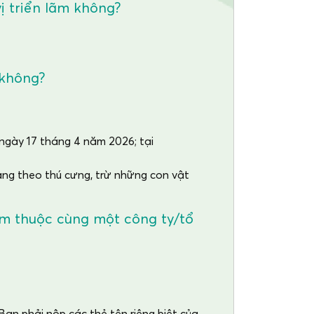
vị triển lãm không?
 không?
ngày 17 tháng 4 năm 2026; tại
g theo thú cưng, trừ những con vật
óm thuộc cùng một công ty/tổ
ạn phải nộp các thẻ tên riêng biệt của