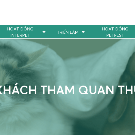
HOẠT ĐỘNG
HOẠT ĐỘNG
TRIỂN LÃM
INTERPET
PETFEST
KHÁCH THAM QUAN T