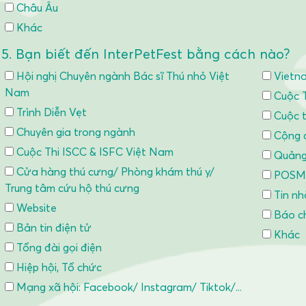
Châu Âu
Khác
5. Bạn biết đến InterPetFest bằng cách nào?
Hội nghị Chuyên ngành Bác sĩ Thú nhỏ Việt
Vietn
Nam
Cuộc 
Trình Diễn Vẹt
Cuộc t
Chuyên gia trong ngành
Cộng đ
Cuộc Thi ISCC & ISFC Việt Nam
Quảng
Cửa hàng thú cưng/ Phòng khám thú y/
POSM: 
Trung tâm cứu hộ thú cưng
Tin nh
Website
Báo ch
Bản tin điện tử
Khác
Tổng đài gọi điện
Hiệp hội, Tổ chức
Mạng xã hội: Facebook/ Instagram/ Tiktok/...