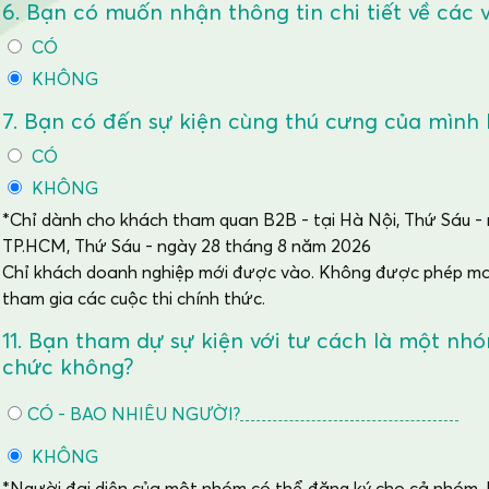
6. Bạn có muốn nhận thông tin chi tiết về các 
CÓ
KHÔNG
7. Bạn có đến sự kiện cùng thú cưng của mình
CÓ
KHÔNG
*Chỉ dành cho khách tham quan B2B - tại Hà Nội, Thứ Sáu - 
TP.HCM, Thứ Sáu - ngày 28 tháng 8 năm 2026
Chỉ khách doanh nghiệp mới được vào. Không được phép man
tham gia các cuộc thi chính thức.
11. Bạn tham dự sự kiện với tư cách là một nh
chức không?
CÓ - BAO NHIÊU NGƯỜI?
KHÔNG
*Người đại diện của một nhóm có thể đăng ký cho cả nhóm. B