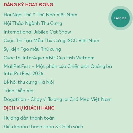
ĐĂNG KÝ HOẠT ĐỘNG
Hội Nghị Thú Y Thú Nhỏ Việt Nam
Liên hệ
Hội Thảo Ngành Thú Cưng
International Jubilee Cat Show
Cuộc Thi Tạo Mẫu Thú Cưng ISCC Việt Nam
Sự kiện Tạo mẫu Thú cưng
Cuộc thi InterAqua VBG Cup Fish Vietnam
MallPetFest – Một phần của Chiến dịch Quảng bá
InterPetFest 2026
Lễ hội thú cưng Hà Nội
Trình Diễn Vẹt
Dogathon - Chạy vì Tương lai Chó Mèo Việt Nam
DỊCH VỤ KHÁCH HÀNG
Hướng dẫn thanh toán
Điều khoản thanh toán & Chính sách