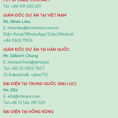
Tel:
+84 931 650 613
GIÁM ĐỐC DỰ ÁN TẠI VIỆT NAM
Ms. Nhan Lieu
E:
nhanlieu@eventure.com.vn
Điện thoại/WhatsApp/Zalo/Wechat:
+84 9345 11953
GIÁM ĐỐC DỰ ÁN TẠI HÀN QUỐC
Mr. Gilbert Chung
E:
interpetfest@gmeg.kr
Tel:
+82 10 9303 7607
ID Kakaotalk: cyber712
ĐẠI DIỆN TẠI TRUNG QUỐC (ĐẠI LỤC)
Ms. Ella
E:
ella@chinpa.com
Tel:
+86 13 146 281 029
ĐẠI DIỆN TẠI HỒNG KÔNG