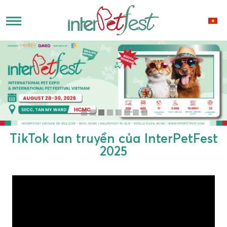
TikTok lan truyền của InterPetFest
2025