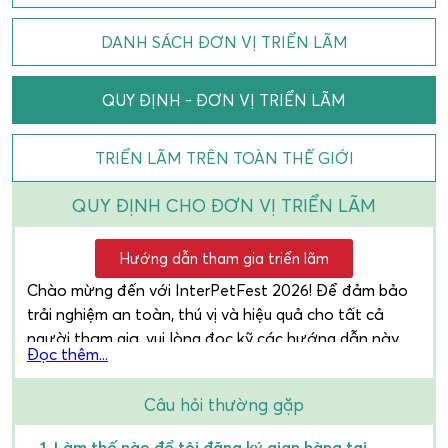
DANH SÁCH ĐƠN VỊ TRIỂN LÃM
QUY ĐỊNH - ĐƠN VỊ TRIỂN LÃM
TRIỂN LÃM TRÊN TOÀN THẾ GIỚI
QUY ĐỊNH CHO ĐƠN VỊ TRIỂN LÃM
Hướng dẫn tham gia triển lãm
Chào mừng đến với InterPetFest 2026! Để đảm bảo
trải nghiệm an toàn, thú vị và hiệu quả cho tất cả
người tham gia, vui lòng đọc kỹ các hướng dẫn này.
Đọc thêm...
I. THÔNG BÁO QUAN TRỌNG
Câu hỏi thường gặp
1. Miễn trừ trách nhiệm – Chấp nhận rủi ro: Bằng việc
tham gia InterPetFest, khách tham dự và đơn vị triển
1. Làm thế nào để tôi đăng ký gian hàng tại