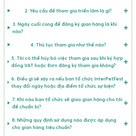
Để tham gia, đơn vị triển lãm phải chứng minh sự phù
hợp với ngành công nghiệp thú cưng và doanh nghiệp
2. Yêu cầu để tham gia triển lãm là gì?
của họ.
3. Ngày cuối cùng để đăng ký gian hàng là khi
5. Yêu cầu xác định doanh nghiệp: Quyền quản lý
nào?
InterPetFest quyết định và có thể bao gồm: Giấy
phép kinh doanh Trang web/Trang Facebook hoạt
4. Thủ tục tham gia như thế nào?
động Hình ảnh sản phẩm/Thương hiệu Chứng minh
mối quan hệ kinh doanh với chủ thương hiệu Mã số
5. Tôi có thể hủy bỏ việc tham gia sau khi ký hợp
thuế
đồng VAT hoặc Đơn đăng ký tham gia không?
– Giấy phép kinh doanh
– Trang web/trang Facebook đang hoạt động
6. Điều gì sẽ xảy ra nếu ban tổ chức InterPetFest
– Ảnh sản phẩm/Thương hiệu của bạn
thay đổi ngày hoặc địa điểm tổ chức sự kiện?
– Bằng chứng về mối quan hệ kinh doanh của bạn với
7. Khi nào ban tổ chức sẽ giao gian hàng cho tôi
chủ sở hữu thương hiệu
để chuẩn bị?
– Mã số thuế
6. Việc đăng ký gian hàng sẽ kết thúc khi hết chỗ và
8. Những quy định sử dụng nào được áp dụng
thường là 1 tháng trước ngày diễn ra sự kiện. Đối với
cho gian hàng tiêu chuẩn?
InterPetFest Hà Nội, chúng tôi sẽ có 2 giai đoạn: Early