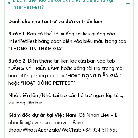
lãm chấp nhận mọi rủi ro liên quan đến việc tham dự
InterPetFest?
sự kiện, bao gồm chấn thương cá nhân hoặc thiệt hại
tài sản.
Dành cho nhà tài trợ và đơn vị triển lãm:
2. Các đơn vị trưng bày tham gia InterPetFest cần lưu
Bước 1:
Bạn có thể tải xuống tài liệu quảng cáo
ý rằng sẽ có sự hiện diện của vật nuôi tại sự kiện. Do
InterPetFest bằng cách điền vào biểu mẫu trong tab
đó, cả đơn vị trưng bày và khách tham quan đều có
“THÔNG TIN THAM GIA”
.
trách nhiệm quản lý và xử lý mọi tương tác liên quan
Bước 2:
Điền thông tin liên lạc của bạn vào tab
đến vật nuôi. Ban tổ chức sự kiện sẽ không chịu trách
“ĐĂNG KÝ TRIỂN LÃM”
hoặc bảng tài trợ trong mỗi
nhiệm pháp lý đối với bất kỳ vấn đề hoặc tranh chấp
hoạt động trong các tab
“HOẠT ĐỘNG DIỄN GIẢI”
nào phát sinh từ các tương tác này.
hoặc
“HOẠT ĐỘNG PETFEST”
.
3. Vì sự kiện có sự tham gia của vật nuôi, các đơn vị
Nhà triển lãm/Nhà tài trợ cần hỗ trợ ngay lập tức,
triển lãm vui lòng giữ gìn vệ sinh để đảm bảo môi
vui lòng liên hệ:
trường sạch sẽ và an toàn cho mọi người. Đơn vị
triển lãm hoàn toàn chịu trách nhiệm về vệ sinh bên
Giám đốc dự án tại Việt Nam:
Cô Nhan Lieu – E:
trong gian hàng của mình
nhanlieu@eventure.com.vn
– Điện
thoại/WhatsApp/Zalo/WeChat: +84 934 511 953
4. Yêu cầu xác định doanh nghiệp của đơn vị triển lãm: