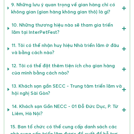
9. Những lưu ý quan trọng về gian hàng chỉ có
Bird và Regular. Hạn chót cho Early Bird là 31/12/2025,
không gian (gian hàng không gian thô) là gì?
và Regular là 17/3/2026. Đối với InterPetFest HCM,
chúng tôi sẽ có 3 giai đoạn: Super Early Bird, Early Bird
10. Những thương hiệu nào sẽ tham gia triển
và Regular. Hạn chót cho Super Early Bird là
lãm tại InterPetFest?
31/12/2025, Early Bird là 30/4/2026, và Regular là
28/7/2026.
11. Tôi có thể nhận huy hiệu Nhà triển lãm ở đâu
và bằng cách nào?
7. Quy trình tham gia gian hàng triển lãm: Đồng ý về
chi phí tham gia và chọn vị trí
12. Tôi có thể đặt thêm tiện ích cho gian hàng
– Đối với doanh nghiệp Việt Nam: Tiến hành ký hợp
của mình bằng cách nào?
đồng VAT. Thanh toán khoản 50% trong vòng 7 ngày
sau khi ký hợp đồng. Thanh toán phần còn lại của chi
13. Khách sạn gần SECC - Trung tâm triển lãm và
phí thuê 50% và chi phí tiện ích chậm nhất là 2 tháng
hội nghị Sài Gòn?
trước ngày khai mạc triển lãm. Nhận hóa đơn VAT khi
thanh toán khoản 100%.
14. Khách sạn Gần NECC - 01 Đỗ Đức Dục, P. Từ
– Đối với doanh nghiệp ngoài Việt Nam: Tiến hành ký
Liêm, Hà Nội?
đơn đăng ký. Tiến hành ký hợp đồng VAT. Thanh toán
khoản 50% trong vòng 7 ngày sau khi ký hợp đồng.
15. Ban tổ chức có thể cung cấp danh sách các
Thanh toán phần còn lại của chi phí thuê 50% và chi
nhà cung cấp triển lãm được đề xuất để hỗ trợ