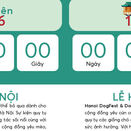
iện
6
0
00
00
Giây
Ngày
 NỘI
LỄ 
 thể bỏ qua dành cho
Hanoi DogFest & Do
à Nội. Sự kiện quy tụ
cộng đồng yêu cún c
 tác sôi nổi cùng với
quy tụ các giống chó
i cộng đồng yêu mèo,
sức ảnh hưởng. Với h