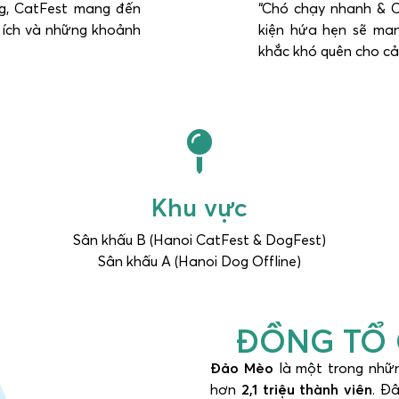
g, CatFest mang đến
“Chó chạy nhanh & C
ổ ích và những khoảnh
kiện hứa hẹn sẽ ma
khắc khó quên cho cả 
Khu vực
Sân khấu B (Hanoi CatFest & DogFest)
Sân khấu A (Hanoi Dog Offline)
ĐỒNG TỔ 
Đảo Mèo
là một trong nhữ
hơn
2,1 triệu thành viên
. Đ