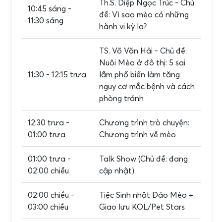
Th.S. Diệp Ngọc Trúc - Chủ
10:45 sáng -
đề: Vì sao mèo có những
11:30 sáng
hành vi kỳ lạ?
TS. Võ Văn Hải - Chủ đề:
Nuôi Mèo ở đô thị: 5 sai
11:30 - 12:15 trưa
lầm phổ biến làm tăng
nguy cơ mắc bệnh và cách
phòng tránh
12:30 trưa -
Chương trình trò chuyện:
01:00 trưa
Chương trình về mèo
01:00 trưa -
Talk Show (Chủ đề: đang
02:00 chiều
cập nhật)
02:00 chiều -
Tiệc Sinh nhật Đảo Mèo +
03:00 chiều
Giao lưu KOL/Pet Stars