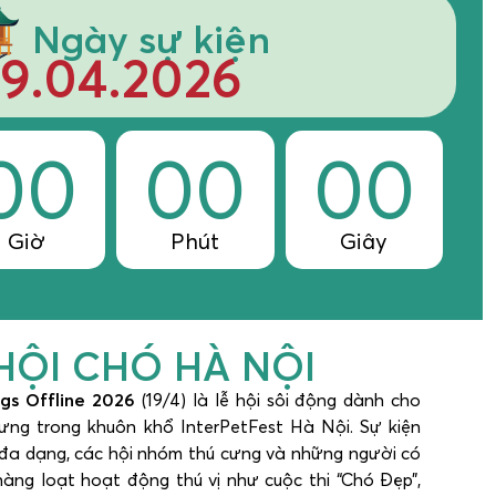
Ngày sự kiện
19.04.2026
00
00
00
Giờ
Phút
Giây
HỘI CHÓ HÀ NỘI
gs Offline 2026
(19/4) là lễ hội sôi động dành cho
ưng trong khuôn khổ InterPetFest Hà Nội. Sự kiện
 đa dạng, các hội nhóm thú cưng và những người có
àng loạt hoạt động thú vị như cuộc thi “Chó Đẹp”,