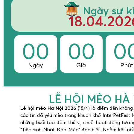
Ngày sự k
18.04.202
00
00
0
Ngày
Giờ
Phút
LỄ HỘI MÈO HÀ
Lễ hội mèo Hà Nội 2026
(18/4) là điểm đến không
các tín đồ yêu mèo trong khuôn khổ InterPetFest H
những buổi tọa đàm thú vị, chuỗi hoạt động tương
“Tiệc Sinh Nhật Đảo Mèo” đặc biệt. Nhằm kết nố