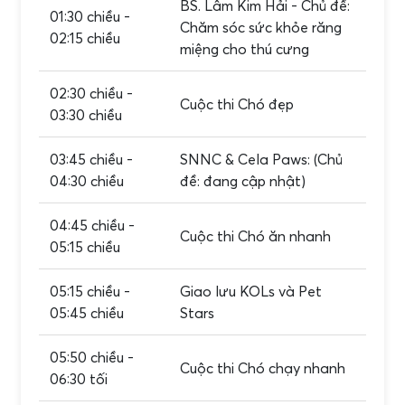
BS. Lâm Kim Hải - Chủ đề:
01:30 chiều -
Chăm sóc sức khỏe răng
02:15 chiều
miệng cho thú cưng
02:30 chiều -
Cuộc thi Chó đẹp
03:30 chiều
03:45 chiều -
SNNC & Cela Paws: (Chủ
04:30 chiều
đề: đang cập nhật)
04:45 chiều -
Cuộc thi Chó ăn nhanh
05:15 chiều
05:15 chiều -
Giao lưu KOLs và Pet
05:45 chiều
Stars
05:50 chiều -
Cuộc thi Chó chạy nhanh
06:30 tối