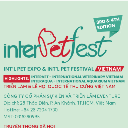
TRIỂN LÃM & LỄ HỘI QUỐC TẾ THÚ CƯNG VIỆT NAM
CÔNG TY CỔ PHẦN SỰ KIỆN VÀ TRIỂN LÃM EVENTURE
Địa chỉ: 28 Thảo Điền, P. An Khánh, TP.HCM, Việt Nam
Hotline:
+84 28 7304 1730
MST: 0318380995
TRUYỀN THÔNG XÃ HỘI