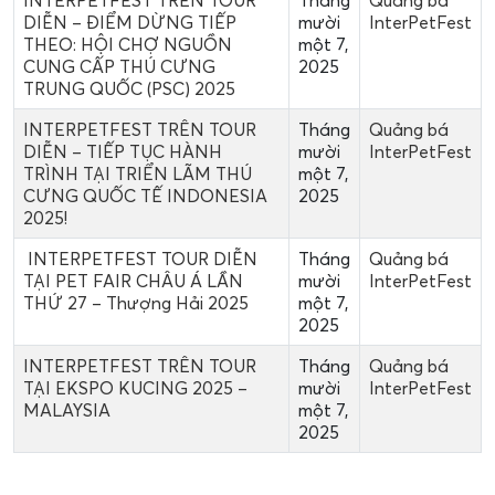
DIỄN – ĐIỂM DỪNG TIẾP
mười
InterPetFest
THEO: HỘI CHỢ NGUỒN
một 7,
CUNG CẤP THÚ CƯNG
2025
TRUNG QUỐC (PSC) 2025
INTERPETFEST TRÊN TOUR
Tháng
Quảng bá
DIỄN – TIẾP TỤC HÀNH
mười
InterPetFest
TRÌNH TẠI TRIỂN LÃM THÚ
một 7,
CƯNG QUỐC TẾ INDONESIA
2025
2025!
INTERPETFEST TOUR DIỄN
Tháng
Quảng bá
TẠI PET FAIR CHÂU Á LẦN
mười
InterPetFest
THỨ 27 – Thượng Hải 2025
một 7,
2025
INTERPETFEST TRÊN TOUR
Tháng
Quảng bá
TẠI EKSPO KUCING 2025 –
mười
InterPetFest
MALAYSIA
một 7,
2025