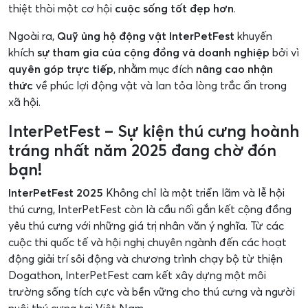
thiệt thòi một cơ hội
cuộc sống tốt đẹp hơn
.
Ngoài ra,
Quỹ ủng hộ động vật InterPetFest
khuyến
khích
sự tham gia của cộng đồng và doanh nghiệp
bởi vì
quyên góp trực tiếp
, nhằm mục đích
nâng cao nhận
thức
về phúc lợi động vật và lan tỏa lòng trắc ẩn trong
xã hội.
InterPetFest – Sự kiện thú cưng hoành
tráng nhất năm 2025 đang chờ đón
bạn!
InterPetFest 2025
Không chỉ là một triển lãm và lễ hội
thú cưng, InterPetFest còn là cầu nối gắn kết cộng đồng
yêu thú cưng với những giá trị nhân văn ý nghĩa. Từ các
cuộc thi quốc tế và hội nghị chuyên ngành đến các hoạt
động giải trí sôi động và chương trình chạy bộ từ thiện
Dogathon, InterPetFest cam kết xây dựng một môi
trường sống tích cực và bền vững cho thú cưng và người
nuôi thú cưng tại Việt Nam.