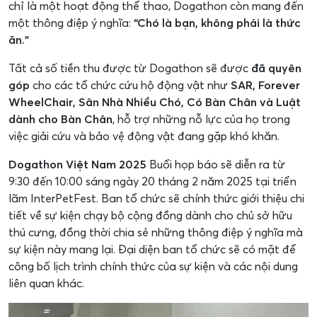
chỉ là một hoạt động thể thao, Dogathon còn mang đến
một thông điệp ý nghĩa:
“Chó là bạn, không phải là thức
ăn.”
Tất cả số tiền thu được từ Dogathon sẽ được
đã quyên
góp
cho các tổ chức cứu hộ động vật như
SAR, Forever
WheelChair, Sân Nhà Nhiều Chó, Có Bàn Chân và Luật
dành cho Bàn Chân
, hỗ trợ những nỗ lực của họ trong
việc giải cứu và bảo vệ động vật đang gặp khó khăn.
Dogathon Việt Nam 2025
Buổi họp báo sẽ diễn ra từ
9:30 đến 10:00 sáng ngày 20 tháng 2 năm 2025 tại triển
lãm InterPetFest. Ban tổ chức sẽ chính thức giới thiệu chi
tiết về sự kiện chạy bộ cộng đồng dành cho chủ sở hữu
thú cưng, đồng thời chia sẻ những thông điệp ý nghĩa mà
sự kiện này mang lại. Đại diện ban tổ chức sẽ có mặt để
công bố lịch trình chính thức của sự kiện và các nội dung
liên quan khác.