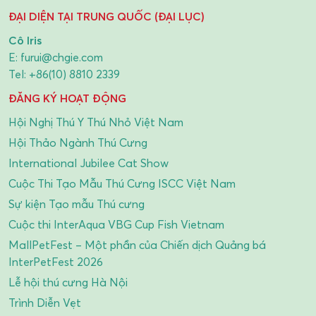
ĐẠI DIỆN TẠI TRUNG QUỐC (ĐẠI LỤC)
Cô Iris
E:
furui@chgie.com
Tel:
+86(10) 8810 2339
ĐĂNG KÝ HOẠT ĐỘNG
Hội Nghị Thú Y Thú Nhỏ Việt Nam
Hội Thảo Ngành Thú Cưng
International Jubilee Cat Show
Cuộc Thi Tạo Mẫu Thú Cưng ISCC Việt Nam
Sự kiện Tạo mẫu Thú cưng
Cuộc thi InterAqua VBG Cup Fish Vietnam
MallPetFest – Một phần của Chiến dịch Quảng bá
InterPetFest 2026
Lễ hội thú cưng Hà Nội
Trình Diễn Vẹt