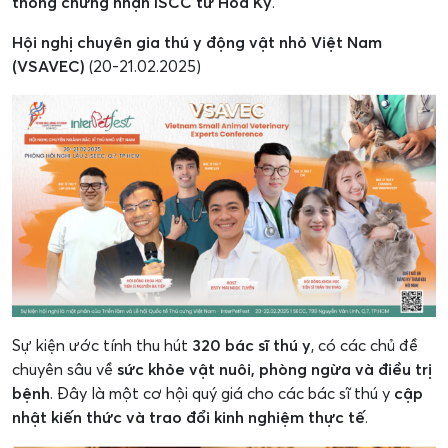
thống chứng nhận ISCC từ Hoa Kỳ
.
Hội nghị chuyên gia thú y động vật nhỏ Việt Nam
(VSAVEC)
(20-21.02.2025)
Sự kiện ước tính thu hút
320 bác sĩ thú y
, có các chủ đề
chuyên sâu về
sức khỏe vật nuôi, phòng ngừa và điều trị
bệnh
. Đây là một cơ hội quý giá cho các bác sĩ thú y
cập
nhật kiến thức và trao đổi kinh nghiệm thực tế
.