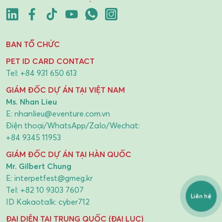
BAN TỔ CHỨC
PET ID CARD CONTACT
Tel:
+84 931 650 613
GIÁM ĐỐC DỰ ÁN TẠI VIỆT NAM
Ms. Nhan Lieu
E:
nhanlieu@eventure.com.vn
Điện thoại/WhatsApp/Zalo/Wechat:
+84 9345 11953
GIÁM ĐỐC DỰ ÁN TẠI HÀN QUỐC
Mr. Gilbert Chung
E:
interpetfest@gmeg.kr
Tel:
+82 10 9303 7607
Liên hệ
ID Kakaotalk: cyber712
ĐẠI DIỆN TẠI TRUNG QUỐC (ĐẠI LỤC)