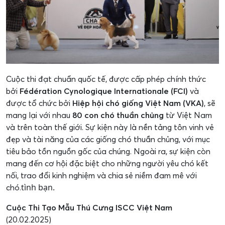
Cuộc thi đạt chuẩn quốc tế, được cấp phép chính thức
bởi
Fédération Cynologique Internationale (FCI)
và
được tổ chức bởi
Hiệp hội chó giống Việt Nam (VKA)
, sẽ
mang lại với nhau
80 con chó thuần chủng
từ Việt Nam
và trên toàn thế giới. Sự kiện này là nền tảng tôn vinh vẻ
đẹp và tài năng của các giống chó thuần chủng, với mục
tiêu bảo tồn nguồn gốc của chúng. Ngoài ra, sự kiện còn
mang đến cơ hội đặc biệt cho những người yêu chó kết
nối, trao đổi kinh nghiệm và chia sẻ niềm đam mê với
tình bạn.
chó.
Cuộc Thi Tạo Mẫu Thú Cưng ISCC Việt Nam
(20.02.2025)