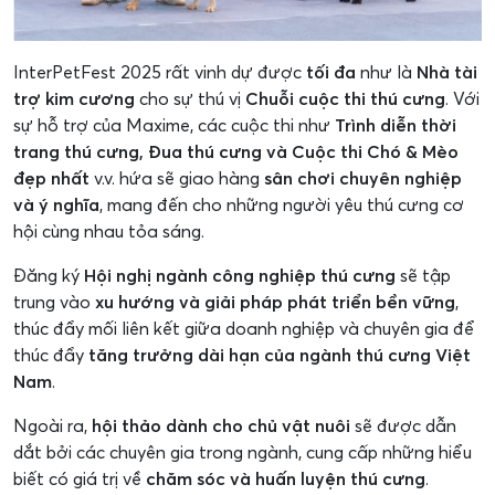
InterPetFest 2025 rất vinh dự được
tối đa
như là
Nhà tài
trợ kim cương
cho sự thú vị
Chuỗi cuộc thi thú cưng
. Với
sự hỗ trợ của Maxime, các cuộc thi như
Trình diễn thời
trang thú cưng, Đua thú cưng và Cuộc thi Chó & Mèo
đẹp nhất
v.v. hứa sẽ giao hàng
sân chơi chuyên nghiệp
và ý nghĩa
, mang đến cho những người yêu thú cưng cơ
hội cùng nhau tỏa sáng.
Đăng ký
Hội nghị ngành công nghiệp thú cưng
sẽ tập
trung vào
xu hướng và giải pháp phát triển bền vững
,
thúc đẩy mối liên kết giữa doanh nghiệp và chuyên gia để
thúc đẩy
tăng trưởng dài hạn của ngành thú cưng Việt
Nam
.
Ngoài ra,
hội thảo dành cho chủ vật nuôi
sẽ được dẫn
dắt bởi các chuyên gia trong ngành, cung cấp những hiểu
biết có giá trị về
chăm sóc và huấn luyện thú cưng
.