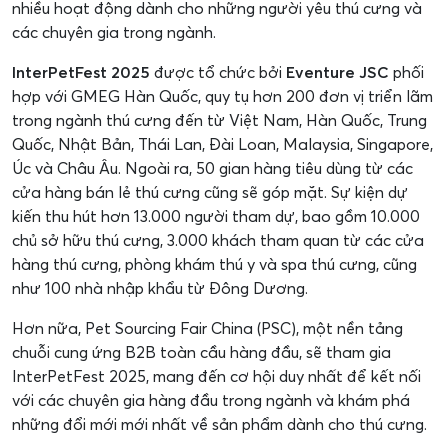
nhiều hoạt động dành cho những người yêu thú cưng và
các chuyên gia trong ngành.
InterPetFest 2025
được tổ chức bởi
Eventure JSC
phối
hợp với GMEG Hàn Quốc, quy tụ hơn 200 đơn vị triển lãm
trong ngành thú cưng đến từ Việt Nam, Hàn Quốc, Trung
Quốc, Nhật Bản, Thái Lan, Đài Loan, Malaysia, Singapore,
Úc và Châu Âu. Ngoài ra, 50 gian hàng tiêu dùng từ các
cửa hàng bán lẻ thú cưng cũng sẽ góp mặt. Sự kiện dự
kiến thu hút hơn 13.000 người tham dự, bao gồm 10.000
chủ sở hữu thú cưng, 3.000 khách tham quan từ các cửa
hàng thú cưng, phòng khám thú y và spa thú cưng, cũng
như 100 nhà nhập khẩu từ Đông Dương.
Hơn nữa, Pet Sourcing Fair China (PSC), một nền tảng
chuỗi cung ứng B2B toàn cầu hàng đầu, sẽ tham gia
InterPetFest 2025, mang đến cơ hội duy nhất để kết nối
với các chuyên gia hàng đầu trong ngành và khám phá
những đổi mới mới nhất về sản phẩm dành cho thú cưng.