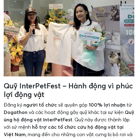
Quỹ InterPetFest – Hành động vì phúc
lợi động vật
Đăng ký
người tổ chức
sẽ quyên góp
100% lợi nhuận
từ
Dogathon
và các hoạt động gây quỹ khác tại sự kiện
Quỹ
ủng hộ động vật InterPetFest
. Quỹ này được thành lập
với sứ mệnh
hỗ trợ các tổ chức cứu hộ động vật tại
Việt Nam
, mang đến cho những con vật cưng bị bỏ rơi và