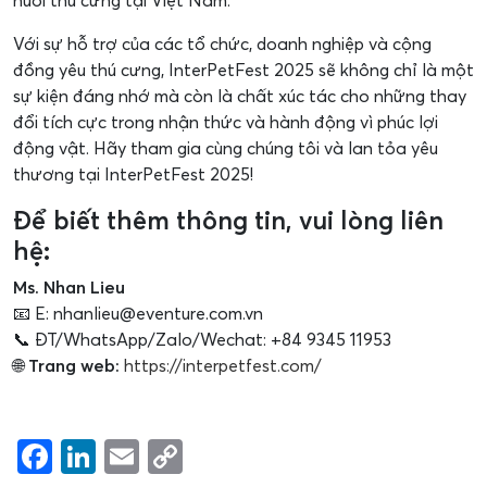
Với sự hỗ trợ của các tổ chức, doanh nghiệp và cộng
đồng yêu thú cưng, InterPetFest 2025 sẽ không chỉ là một
sự kiện đáng nhớ mà còn là chất xúc tác cho những thay
đổi tích cực trong nhận thức và hành động vì phúc lợi
động vật. Hãy tham gia cùng chúng tôi và lan tỏa yêu
thương tại InterPetFest 2025!
Để biết thêm thông tin, vui lòng liên
hệ:
Ms. Nhan Lieu
📧 E: nhanlieu@eventure.com.vn
📞 ĐT/WhatsApp/Zalo/Wechat: +84 9345 11953
🌐
Trang web:
https://interpetfest.com/
Facebook
LinkedIn
Email
Copy