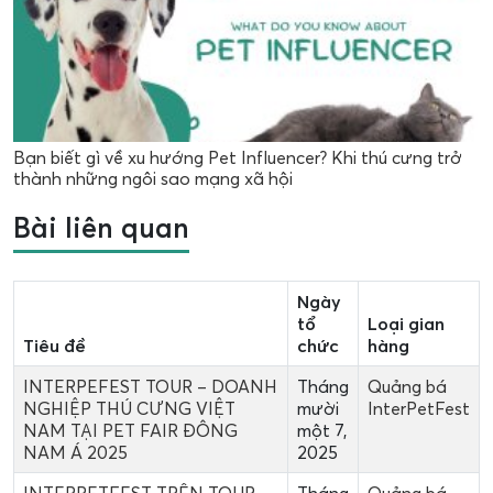
Bạn biết gì về xu hướng Pet Influencer? Khi thú cưng trở
thành những ngôi sao mạng xã hội
Bài liên quan
Ngày
tổ
Loại gian
Tiêu đề
chức
hàng
INTERPEFEST TOUR – DOANH
Tháng
Quảng bá
NGHIỆP THÚ CƯNG VIỆT
mười
InterPetFest
NAM TẠI PET FAIR ĐÔNG
một 7,
NAM Á 2025
2025
INTERPETFEST TRÊN TOUR
Tháng
Quảng bá