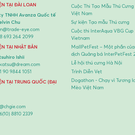
ỆN TẠI ĐÀI LOAN
Cuộc Thi Tạo Mẫu Thú Cưng
Việt Nam
ty TNHH Avanza Quốc tế
elvin Chu
Sự kiện Tạo mẫu Thú cưng
vin@trade-eye.com
Cuộc thi InterAqua VBG Cup 
8 693 264 2099
Vietnam
IỆN TẠI NHẬT BẢN
MallPetFest – Một phần của
dịch Quảng bá InterPetFest 
suhiro Ishii
Lễ hội thú cưng Hà Nội
katsu@dream.com
1 90 9844 1051
Trình Diễn Vẹt
Dogathon - Chạy vì Tương l
IỆN TẠI TRUNG QUỐC (ĐẠI
Mèo Việt Nam
i@chgie.com
6(10) 8810 2339