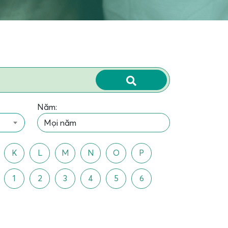
Năm:
K
L
M
N
O
P
1
2
3
4
5
6