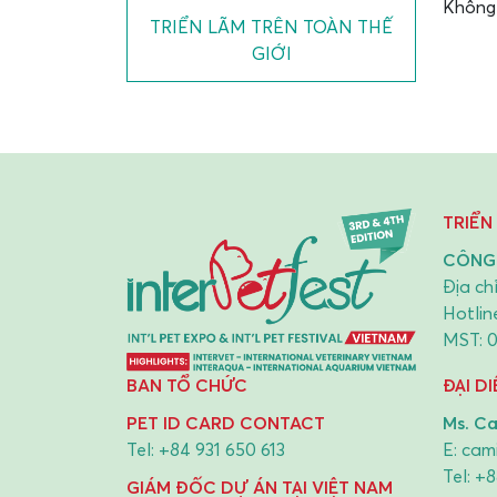
Không 
TRIỂN LÃM TRÊN TOÀN THẾ
GIỚI
TRIỂN
CÔNG 
Địa ch
Hotlin
MST: 
BAN TỔ CHỨC
ĐẠI D
PET ID CARD CONTACT
Ms. Ca
Tel:
+84 931 650 613
E:
cami
Tel:
+8
GIÁM ĐỐC DỰ ÁN TẠI VIỆT NAM