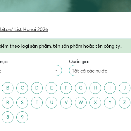
bitors’ List Hanoi 2026
mục:
Quốc gia:
t
Tất cả các nước
B
C
D
E
F
G
H
I
J
R
S
T
U
V
W
X
Y
Z
8
9