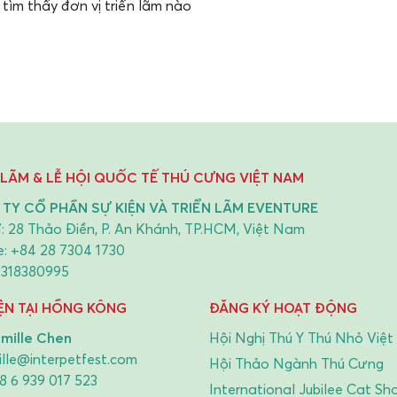
tìm thấy đơn vị triển lãm nào
 LÃM & LỄ HỘI QUỐC TẾ THÚ CƯNG VIỆT NAM
TY CỔ PHẦN SỰ KIỆN VÀ TRIỂN LÃM EVENTURE
ỉ: 28 Thảo Điền, P. An Khánh, TP.HCM, Việt Nam
e:
+84 28 7304 1730
0318380995
IỆN TẠI HỒNG KÔNG
ĐĂNG KÝ HOẠT ĐỘNG
mille Chen
Hội Nghị Thú Y Thú Nhỏ Việ
lle@interpetfest.com
Hội Thảo Ngành Thú Cưng
8 6 939 017 523
International Jubilee Cat Sh