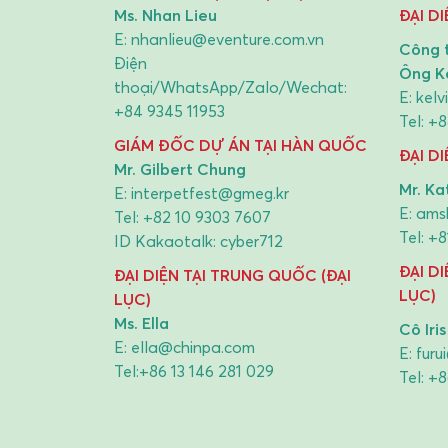
Ms. Nhan Lieu
ĐẠI DI
E:
nhanlieu@eventure.com.vn
Công 
Điện
Ông K
thoại/WhatsApp/Zalo/Wechat:
E:
kel
+84 9345 11953
Tel:
+8
GIÁM ĐỐC DỰ ÁN TẠI HÀN QUỐC
ĐẠI D
Mr. Gilbert Chung
Mr. Kat
E:
interpetfest@gmeg.kr
E:
ams
Tel:
+82 10 9303 7607
Tel:
+8
ID Kakaotalk: cyber712
ĐẠI D
ĐẠI DIỆN TẠI TRUNG QUỐC (ĐẠI
LỤC)
LỤC)
Ms. Ella
Cô Iris
E:
ella@chinpa.com
E:
furu
Tel:
+86 13 146 281 029
Tel:
+8