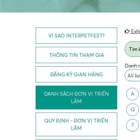
Exhi
VÌ SAO INTERPETFEST?
THÔNG TIN THAM GIA
Danh 
ĐĂNG KÝ GIAN HÀNG
All lis
DANH SÁCH ĐƠN VỊ TRIỂN
A
LÃM
Q
QUY ĐỊNH - ĐƠN VỊ TRIỂN
7
LÃM