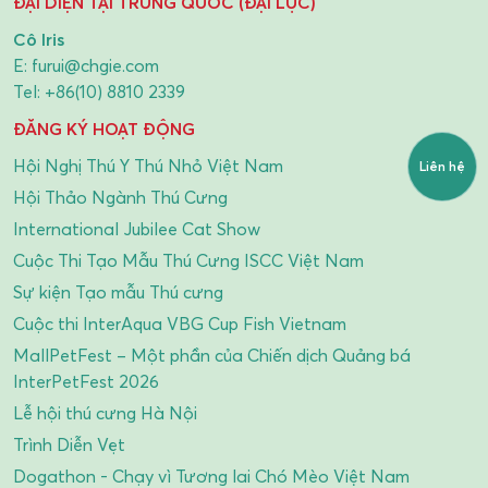
ĐẠI DIỆN TẠI TRUNG QUỐC (ĐẠI LỤC)
Cô Iris
E:
furui@chgie.com
Tel:
+86(10) 8810 2339
ĐĂNG KÝ HOẠT ĐỘNG
Hội Nghị Thú Y Thú Nhỏ Việt Nam
Liên hệ
Hội Thảo Ngành Thú Cưng
International Jubilee Cat Show
Cuộc Thi Tạo Mẫu Thú Cưng ISCC Việt Nam
Sự kiện Tạo mẫu Thú cưng
Cuộc thi InterAqua VBG Cup Fish Vietnam
MallPetFest – Một phần của Chiến dịch Quảng bá
InterPetFest 2026
Lễ hội thú cưng Hà Nội
Trình Diễn Vẹt
Dogathon - Chạy vì Tương lai Chó Mèo Việt Nam