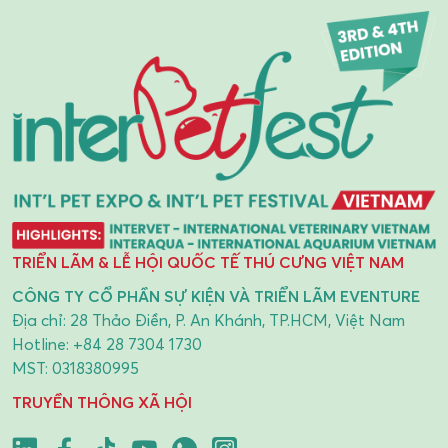
TRIỂN LÃM & LỄ HỘI QUỐC TẾ THÚ CƯNG VIỆT NAM
CÔNG TY CỔ PHẦN SỰ KIỆN VÀ TRIỂN LÃM EVENTURE
Địa chỉ: 28 Thảo Điền, P. An Khánh, TP.HCM, Việt Nam
Hotline:
+84 28 7304 1730
MST: 0318380995
TRUYỀN THÔNG XÃ HỘI