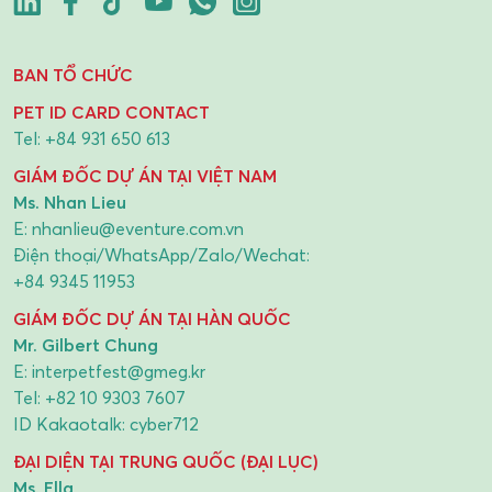
BAN TỔ CHỨC
PET ID CARD CONTACT
Tel:
+84 931 650 613
GIÁM ĐỐC DỰ ÁN TẠI VIỆT NAM
Ms. Nhan Lieu
E:
nhanlieu@eventure.com.vn
Điện thoại/WhatsApp/Zalo/Wechat:
+84 9345 11953
GIÁM ĐỐC DỰ ÁN TẠI HÀN QUỐC
Mr. Gilbert Chung
E:
interpetfest@gmeg.kr
Tel:
+82 10 9303 7607
ID Kakaotalk: cyber712
ĐẠI DIỆN TẠI TRUNG QUỐC (ĐẠI LỤC)
Ms. Ella