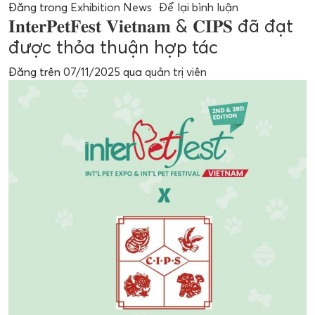
Đăng trong
Exhibition News
Để lại bình luận
𝐈𝐧𝐭𝐞𝐫𝐏𝐞𝐭𝐅𝐞𝐬𝐭 𝐕𝐢𝐞𝐭𝐧𝐚𝐦 & 𝐂𝐈𝐏𝐒 đã đạt
được thỏa thuận hợp tác
Đăng trên
07/11/2025
qua
quản trị viên