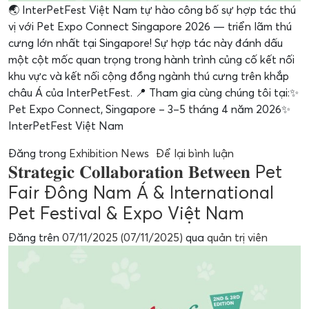
🌏 InterPetFest Việt Nam tự hào công bố sự hợp tác thú
vị với Pet Expo Connect Singapore 2026 — triển lãm thú
cưng lớn nhất tại Singapore! Sự hợp tác này đánh dấu
một cột mốc quan trọng trong hành trình củng cố kết nối
khu vực và kết nối cộng đồng ngành thú cưng trên khắp
châu Á của InterPetFest. 📍 Tham gia cùng chúng tôi tại:✨
Pet Expo Connect, Singapore – 3–5 tháng 4 năm 2026✨
InterPetFest Việt Nam
Đăng trong
Exhibition News
Để lại bình luận
𝐒𝐭𝐫𝐚𝐭𝐞𝐠𝐢𝐜 𝐂𝐨𝐥𝐥𝐚𝐛𝐨𝐫𝐚𝐭𝐢𝐨𝐧 𝐁𝐞𝐭𝐰𝐞𝐞𝐧 Pet
Fair Đông Nam Á & International
Pet Festival & Expo Việt Nam
Đăng trên
07/11/2025
(07/11/2025)
qua
quản trị viên