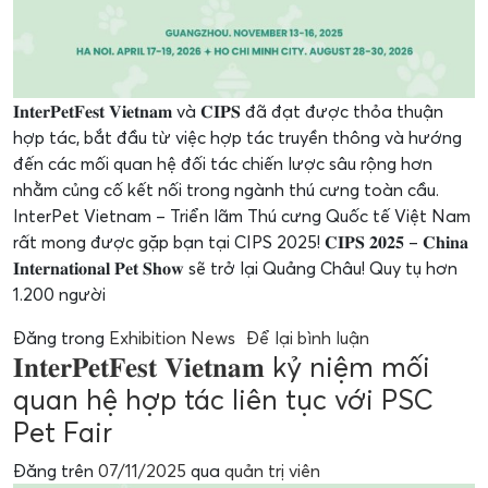
𝐈𝐧𝐭𝐞𝐫𝐏𝐞𝐭𝐅𝐞𝐬𝐭 𝐕𝐢𝐞𝐭𝐧𝐚𝐦 và 𝐂𝐈𝐏𝐒 đã đạt được thỏa thuận
hợp tác, bắt đầu từ việc hợp tác truyền thông và hướng
đến các mối quan hệ đối tác chiến lược sâu rộng hơn
nhằm củng cố kết nối trong ngành thú cưng toàn cầu.
InterPet Vietnam – Triển lãm Thú cưng Quốc tế Việt Nam
rất mong được gặp bạn tại CIPS 2025! 𝐂𝐈𝐏𝐒 𝟐𝟎𝟐𝟓 – 𝐂𝐡𝐢𝐧𝐚
𝐈𝐧𝐭𝐞𝐫𝐧𝐚𝐭𝐢𝐨𝐧𝐚𝐥 𝐏𝐞𝐭 𝐒𝐡𝐨𝐰 sẽ trở lại Quảng Châu! Quy tụ hơn
1.200 người
Đăng trong
Exhibition News
Để lại bình luận
𝐈𝐧𝐭𝐞𝐫𝐏𝐞𝐭𝐅𝐞𝐬𝐭 𝐕𝐢𝐞𝐭𝐧𝐚𝐦 kỷ niệm mối
quan hệ hợp tác liên tục với PSC
Pet Fair
Đăng trên
07/11/2025
qua
quản trị viên