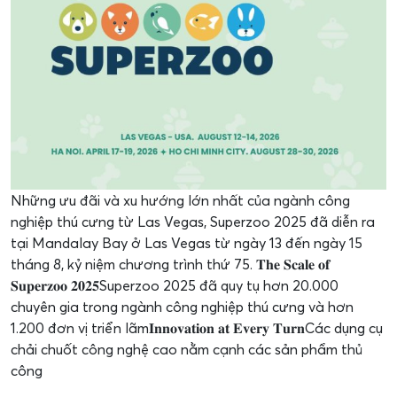
Những ưu đãi và xu hướng lớn nhất của ngành công
nghiệp thú cưng từ Las Vegas, Superzoo 2025 đã diễn ra
tại Mandalay Bay ở Las Vegas từ ngày 13 đến ngày 15
tháng 8, kỷ niệm chương trình thứ 75. 𝐓𝐡𝐞 𝐒𝐜𝐚𝐥𝐞 𝐨𝐟
𝐒𝐮𝐩𝐞𝐫𝐳𝐨𝐨 𝟐𝟎𝟐𝟓Superzoo 2025 đã quy tụ hơn 20.000
chuyên gia trong ngành công nghiệp thú cưng và hơn
1.200 đơn vị triển lãm𝐈𝐧𝐧𝐨𝐯𝐚𝐭𝐢𝐨𝐧 𝐚𝐭 𝐄𝐯𝐞𝐫𝐲 𝐓𝐮𝐫𝐧Các dụng cụ
chải chuốt công nghệ cao nằm cạnh các sản phẩm thủ
công