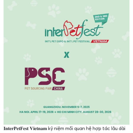
𝐈𝐧𝐭𝐞𝐫𝐏𝐞𝐭𝐅𝐞𝐬𝐭 𝐕𝐢𝐞𝐭𝐧𝐚𝐦 kỷ niệm mối quan hệ hợp tác lâu dài