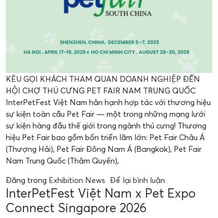
KÊU GỌI KHÁCH THAM QUAN DOANH NGHIỆP ĐẾN
HỘI CHỢ THÚ CƯNG PET FAIR NAM TRUNG QUỐC
InterPetFest Việt Nam hân hạnh hợp tác với thương hiệu
sự kiện toàn cầu Pet Fair — một trong những mạng lưới
sự kiện hàng đầu thế giới trong ngành thú cưng! Thương
hiệu Pet Fair bao gồm bốn triển lãm lớn: Pet Fair Châu Á
(Thượng Hải), Pet Fair Đông Nam Á (Bangkok), Pet Fair
Nam Trung Quốc (Thâm Quyến),
Đăng trong
Exhibition News
Để lại bình luận
InterPetFest Việt Nam x Pet Expo
Connect Singapore 2026