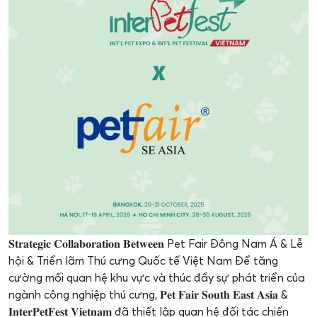
𝐒𝐭𝐫𝐚𝐭𝐞𝐠𝐢𝐜 𝐂𝐨𝐥𝐥𝐚𝐛𝐨𝐫𝐚𝐭𝐢𝐨𝐧 𝐁𝐞𝐭𝐰𝐞𝐞𝐧 Pet Fair Đông Nam Á & Lễ
hội & Triển lãm Thú cưng Quốc tế Việt Nam Để tăng
cường mối quan hệ khu vực và thúc đẩy sự phát triển của
ngành công nghiệp thú cưng, 𝐏𝐞𝐭 𝐅𝐚𝐢𝐫 𝐒𝐨𝐮𝐭𝐡 𝐄𝐚𝐬𝐭 𝐀𝐬𝐢𝐚 &
𝐈𝐧𝐭𝐞𝐫𝐏𝐞𝐭𝐅𝐞𝐬𝐭 𝐕𝐢𝐞𝐭𝐧𝐚𝐦 đã thiết lập quan hệ đối tác chiến