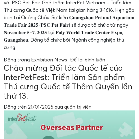
với PSC Pet Fair. Ghé thăm InterPet Vietnam – Triển lãm
Thú cưng Quốc tế Việt Nam tại gian hàng 3-1616. Hẹn gặp
bạn tại Quảng Châu. Sự kiện 𝐆𝐮𝐚𝐧𝐠𝐳𝐡𝐨𝐮 𝐏𝐞𝐭 𝐚𝐧𝐝 𝐀𝐪𝐮𝐚𝐫𝐢𝐮𝐦
𝐓𝐫𝐚𝐝𝐞 𝐅𝐚𝐢𝐫 𝟐𝟎𝟐𝟓 (𝐏𝐒𝐂 𝐏𝐞𝐭 𝐅𝐚𝐢𝐫) sẽ được tổ chức từ ngày
𝐍𝐨𝐯𝐞𝐦𝐛𝐞𝐫 𝟓–𝟕, 𝟐𝟎𝟐𝟓 tại 𝐏𝐨𝐥𝐲 𝐖𝐨𝐫𝐥𝐝 𝐓𝐫𝐚𝐝𝐞 𝐂𝐞𝐧𝐭𝐞𝐫 𝐄𝐱𝐩𝐨,
𝐆𝐮𝐚𝐧𝐠𝐳𝐡𝐨𝐮. Đồng tổ chức bởi Ngành công nghiệp thú
cưng
Đăng trong
Exhibition News
Để lại bình luận
Chào mừng Đối tác Quốc tế của
InterPetFest: Triển lãm Sản phẩm
Thú cưng Quốc tế Thâm Quyến lần
thứ 13!
Đăng trên
21/01/2025
qua
quản trị viên