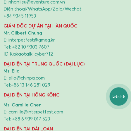
E:
nhanlieu@eventure.com.vn
Điện thoại/WhatsApp/Zalo/Wechat:
+84 9345 11953
GIÁM ĐỐC DỰ ÁN TẠI HÀN QUỐC
Mr. Gilbert Chung
E:
interpetfest@gmeg.kr
Tel:
+82 10 9303 7607
ID Kakaotalk: cyber712
ĐẠI DIỆN TẠI TRUNG QUỐC (ĐẠI LỤC)
Ms. Ella
E:
ella@chinpa.com
Tel:
+86 13 146 281 029
ĐẠI DIỆN TẠI HỒNG KÔNG
Liên hệ
Ms. Camille Chen
E:
camille@interpetfest.com
Tel:
+88 6 939 017 523
ĐẠI DIỆN TẠI ĐÀI LOAN