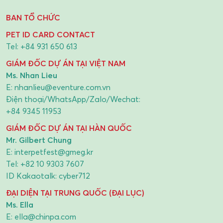
BAN TỔ CHỨC
PET ID CARD CONTACT
Tel:
+84 931 650 613
GIÁM ĐỐC DỰ ÁN TẠI VIỆT NAM
Ms. Nhan Lieu
E:
nhanlieu@eventure.com.vn
Điện thoại/WhatsApp/Zalo/Wechat:
+84 9345 11953
GIÁM ĐỐC DỰ ÁN TẠI HÀN QUỐC
Mr. Gilbert Chung
E:
interpetfest@gmeg.kr
Tel:
+82 10 9303 7607
ID Kakaotalk: cyber712
ĐẠI DIỆN TẠI TRUNG QUỐC (ĐẠI LỤC)
Ms. Ella
E:
ella@chinpa.com