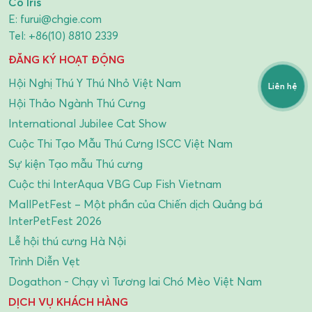
Cô Iris
E:
furui@chgie.com
Tel:
+86(10) 8810 2339
ĐĂNG KÝ HOẠT ĐỘNG
Hội Nghị Thú Y Thú Nhỏ Việt Nam
Liên hệ
Hội Thảo Ngành Thú Cưng
International Jubilee Cat Show
Cuộc Thi Tạo Mẫu Thú Cưng ISCC Việt Nam
Sự kiện Tạo mẫu Thú cưng
Cuộc thi InterAqua VBG Cup Fish Vietnam
MallPetFest – Một phần của Chiến dịch Quảng bá
InterPetFest 2026
Lễ hội thú cưng Hà Nội
Trình Diễn Vẹt
Dogathon - Chạy vì Tương lai Chó Mèo Việt Nam
DỊCH VỤ KHÁCH HÀNG