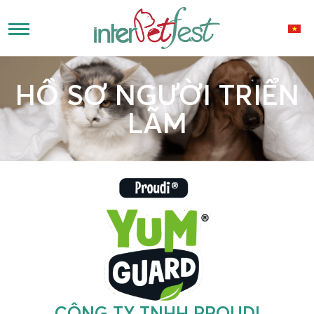
HỒ SƠ NGƯỜI TRIỂN
LÃM
CÔNG TY TNHH PROUDI