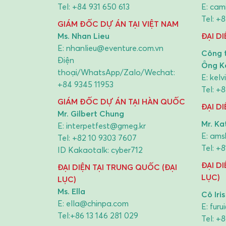
Tel:
+84 931 650 613
E:
cami
Tel:
+8
GIÁM ĐỐC DỰ ÁN TẠI VIỆT NAM
Ms. Nhan Lieu
ĐẠI DI
E:
nhanlieu@eventure.com.vn
Công 
Điện
Ông K
thoại/WhatsApp/Zalo/Wechat:
E:
kel
+84 9345 11953
Tel:
+8
GIÁM ĐỐC DỰ ÁN TẠI HÀN QUỐC
ĐẠI D
Mr. Gilbert Chung
Mr. Kat
E:
interpetfest@gmeg.kr
E:
ams
Tel:
+82 10 9303 7607
Tel:
+8
ID Kakaotalk: cyber712
ĐẠI D
ĐẠI DIỆN TẠI TRUNG QUỐC (ĐẠI
LỤC)
LỤC)
Ms. Ella
Cô Iris
E:
ella@chinpa.com
E:
furu
Tel:
+86 13 146 281 029
Tel:
+8