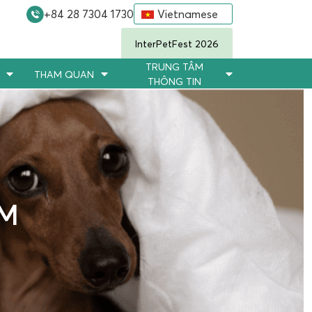
+84 28 7304 1730
Vietnamese
InterPetFest 2026
TRUNG TÂM
THAM QUAN
THÔNG TIN
ÃM