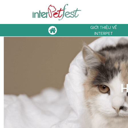
GIỚI THIỆU VỀ
INTERPET
H