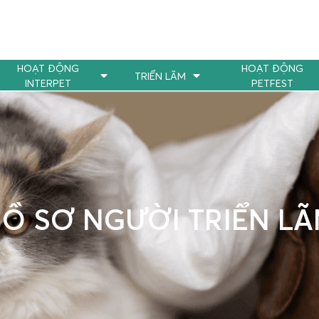
HOẠT ĐỘNG
HOẠT ĐỘNG
TRIỂN LÃM
INTERPET
PETFEST
Ồ SƠ NGƯỜI TRIỂN L