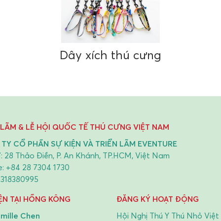
Dây xích thú cưng
 LÃM & LỄ HỘI QUỐC TẾ THÚ CƯNG VIỆT NAM
TY CỔ PHẦN SỰ KIỆN VÀ TRIỂN LÃM EVENTURE
ỉ: 28 Thảo Điền, P. An Khánh, TP.HCM, Việt Nam
e:
+84 28 7304 1730
0318380995
IỆN TẠI HỒNG KÔNG
ĐĂNG KÝ HOẠT ĐỘNG
mille Chen
Hội Nghị Thú Y Thú Nhỏ Việ