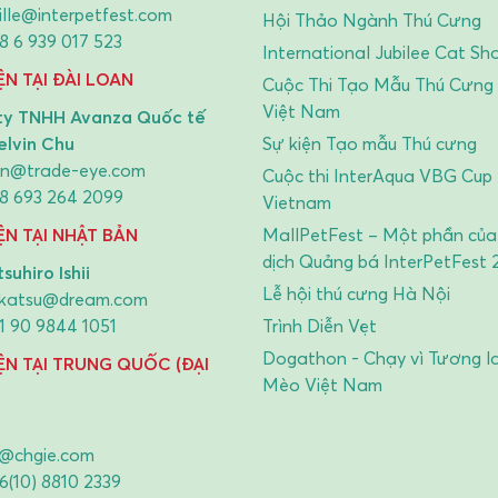
lle@interpetfest.com
Hội Thảo Ngành Thú Cưng
8 6 939 017 523
International Jubilee Cat Sh
ỆN TẠI ĐÀI LOAN
Cuộc Thi Tạo Mẫu Thú Cưng
Việt Nam
ty TNHH Avanza Quốc tế
elvin Chu
Sự kiện Tạo mẫu Thú cưng
vin@trade-eye.com
Cuộc thi InterAqua VBG Cup 
8 693 264 2099
Vietnam
IỆN TẠI NHẬT BẢN
MallPetFest – Một phần của
dịch Quảng bá InterPetFest 
suhiro Ishii
Lễ hội thú cưng Hà Nội
katsu@dream.com
1 90 9844 1051
Trình Diễn Vẹt
Dogathon - Chạy vì Tương l
IỆN TẠI TRUNG QUỐC (ĐẠI
Mèo Việt Nam
i@chgie.com
6(10) 8810 2339