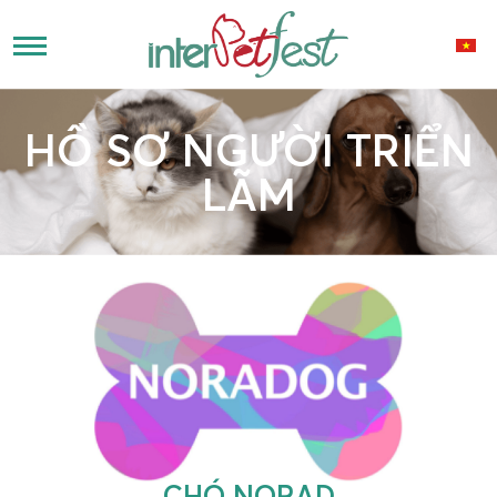
HỒ SƠ NGƯỜI TRIỂN
LÃM
CHÓ NORAD