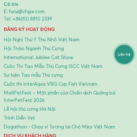
Cô Iris
E:
furui@chgie.com
Tel:
+86(10) 8810 2339
ĐĂNG KÝ HOẠT ĐỘNG
Hội Nghị Thú Y Thú Nhỏ Việt Nam
Hội Thảo Ngành Thú Cưng
Liên hệ
International Jubilee Cat Show
Cuộc Thi Tạo Mẫu Thú Cưng ISCC Việt Nam
Sự kiện Tạo mẫu Thú cưng
Cuộc thi InterAqua VBG Cup Fish Vietnam
MallPetFest – Một phần của Chiến dịch Quảng bá
InterPetFest 2026
Lễ hội thú cưng Hà Nội
Trình Diễn Vẹt
Dogathon - Chạy vì Tương lai Chó Mèo Việt Nam
DỊCH VỤ KHÁCH HÀNG