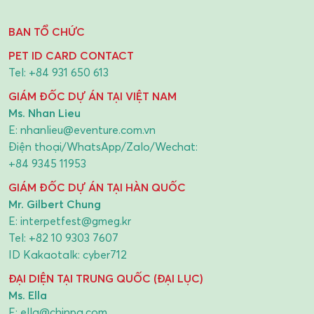
BAN TỔ CHỨC
PET ID CARD CONTACT
Tel:
+84 931 650 613
GIÁM ĐỐC DỰ ÁN TẠI VIỆT NAM
Ms. Nhan Lieu
E:
nhanlieu@eventure.com.vn
Điện thoại/WhatsApp/Zalo/Wechat:
+84 9345 11953
GIÁM ĐỐC DỰ ÁN TẠI HÀN QUỐC
Mr. Gilbert Chung
E:
interpetfest@gmeg.kr
Tel:
+82 10 9303 7607
ID Kakaotalk: cyber712
ĐẠI DIỆN TẠI TRUNG QUỐC (ĐẠI LỤC)
Ms. Ella
E:
ella@chinpa.com