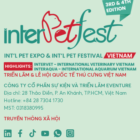
TRIỂN LÃM & LỄ HỘI QUỐC TẾ THÚ CƯNG VIỆT NAM
CÔNG TY CỔ PHẦN SỰ KIỆN VÀ TRIỂN LÃM EVENTURE
Địa chỉ: 28 Thảo Điền, P. An Khánh, TP.HCM, Việt Nam
Hotline:
+84 28 7304 1730
MST: 0318380995
TRUYỀN THÔNG XÃ HỘI