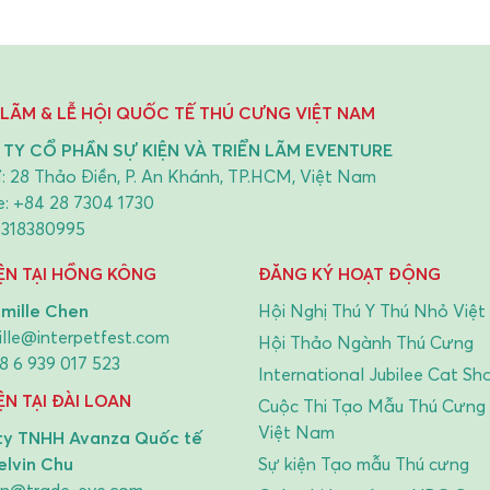
8 693 264 2099
Vietnam
IỆN TẠI NHẬT BẢN
MallPetFest – Một phần của
dịch Quảng bá InterPetFest 
suhiro Ishii
Lễ hội thú cưng Hà Nội
katsu@dream.com
1 90 9844 1051
Trình Diễn Vẹt
Dogathon - Chạy vì Tương l
IỆN TẠI TRUNG QUỐC (ĐẠI
Mèo Việt Nam
i@chgie.com
6(10) 8810 2339