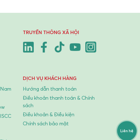
 Chiến
2026
ai Chó
Liên hệ