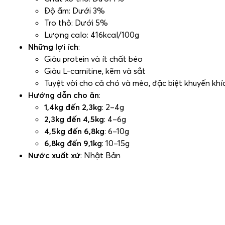
Độ ẩm: Dưới 3%
Tro thô: Dưới 5%
Lượng calo: 416kcal/100g
Những lợi ích
:
Giàu protein và ít chất béo
Giàu L-carnitine, kẽm và sắt
Tuyệt vời cho cả chó và mèo, đặc biệt khuyến khí
Hướng dẫn cho ăn
:
1,4kg đến 2,3kg
: 2–4g
2,3kg đến 4,5kg
: 4–6g
4,5kg đến 6,8kg
: 6–10g
6,8kg đến 9,1kg
: 10–15g
Nước xuất xứ
: Nhật Bản