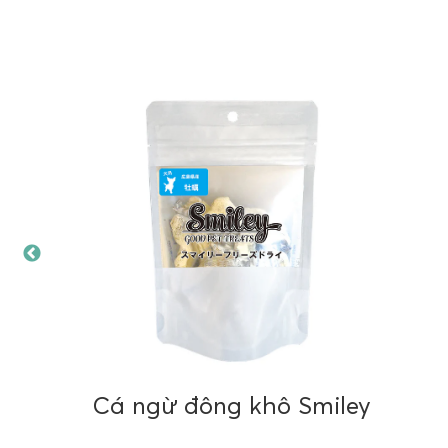
TRIỂN
CÔNG 
Địa ch
Hotlin
MST: 
BAN TỔ CHỨC
ĐẠI D
PET ID CARD CONTACT
Ms. Ca
Tel:
+84 931 650 613
E:
cami
Tel:
+8
GIÁM ĐỐC DỰ ÁN TẠI VIỆT NAM
Ms. Nhan Lieu
ĐẠI DI
E:
nhanlieu@eventure.com.vn
Công 
Điện
Ông K
thoại/WhatsApp/Zalo/Wechat:
E:
kel
+84 9345 11953