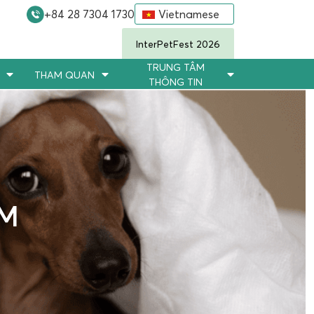
+84 28 7304 1730
Vietnamese
InterPetFest 2026
TRUNG TÂM
THAM QUAN
THÔNG TIN
ÃM