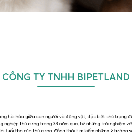
CÔNG TY TNHH BIPETLAND
ường hài hòa giữa con người và động vật, đặc biệt chú trọng 
ông nghiệp thú cưng trong 38 năm qua, từ những trải nghiệm v
 tuổi thọ của thú cưng, đồng thời tìm kiếm những ý tưởng sá