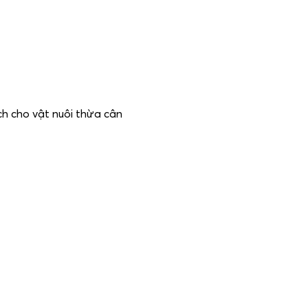
ch cho vật nuôi thừa cân
SẢN PHẨM KHÁC