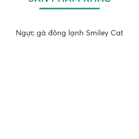
 LÃM & LỄ HỘI QUỐC TẾ THÚ CƯNG VIỆT NAM
TY CỔ PHẦN SỰ KIỆN VÀ TRIỂN LÃM EVENTURE
ỉ: 28 Thảo Điền, P. An Khánh, TP.HCM, Việt Nam
e:
+84 28 7304 1730
0318380995
IỆN TẠI HỒNG KÔNG
ĐĂNG KÝ HOẠT ĐỘNG
mille Chen
Hội Nghị Thú Y Thú Nhỏ Việ
lle@interpetfest.com
Hội Thảo Ngành Thú Cưng
8 6 939 017 523
International Jubilee Cat Sh
ỆN TẠI ĐÀI LOAN
Cuộc Thi Tạo Mẫu Thú Cưng
Việt Nam
ty TNHH Avanza Quốc tế
elvin Chu
Sự kiện Tạo mẫu Thú cưng
vin@trade-eye.com
Cuộc thi InterAqua VBG Cup 