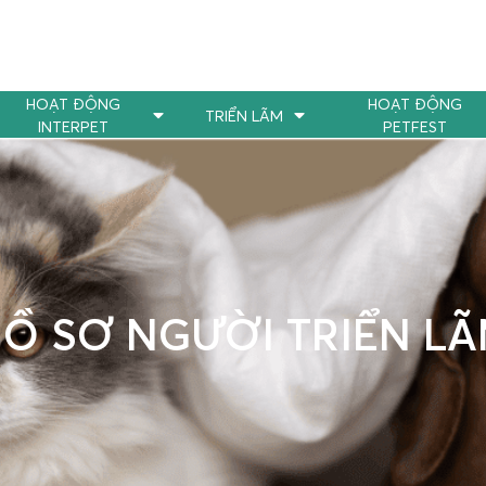
HOẠT ĐỘNG
HOẠT ĐỘNG
TRIỂN LÃM
INTERPET
PETFEST
Ồ SƠ NGƯỜI TRIỂN L