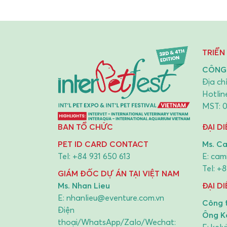
Tel:
+8
GIÁM ĐỐC DỰ ÁN TẠI HÀN QUỐC
ĐẠI D
Mr. Gilbert Chung
Mr. Kat
E:
interpetfest@gmeg.kr
E:
ams
Tel:
+82 10 9303 7607
Tel:
+8
ID Kakaotalk: cyber712
ĐẠI D
ĐẠI DIỆN TẠI TRUNG QUỐC (ĐẠI
LỤC)
LỤC)
Ms. Ella
Cô Iris
E:
ella@chinpa.com
E:
furu
Tel:
+86 13 146 281 029
Tel:
+8