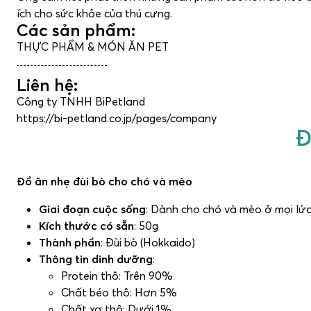
ích cho sức khỏe của thú cưng.
Các sản phẩm:
THỰC PHẨM & MÓN ĂN PET
Liên hệ:
Công ty TNHH BiPetland
https://bi-petland.co.jp/pages/company
Đ
Đồ ăn nhẹ đùi bò cho chó và mèo
Giai đoạn cuộc sống
: Dành cho chó và mèo ở mọi lứa
Kích thước có sẵn
: 50g
Thành phần
: Đùi bò (Hokkaido)
Thông tin dinh dưỡng
:
Protein thô: Trên 90%
Chất béo thô: Hơn 5%
Chất xơ thô: Dưới 1%