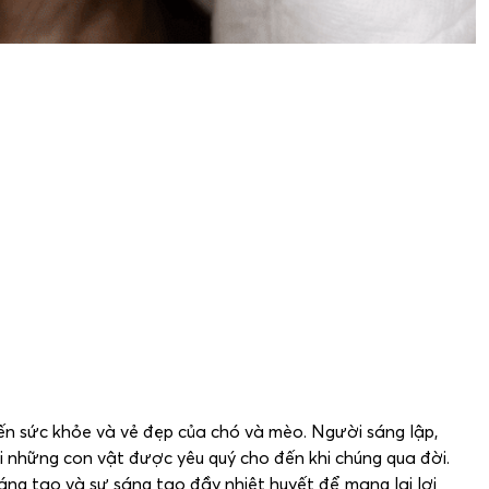
đến sức khỏe và vẻ đẹp của chó và mèo. Người sáng lập,
ới những con vật được yêu quý cho đến khi chúng qua đời.
ng tạo và sự sáng tạo đầy nhiệt huyết để mang lại lợi