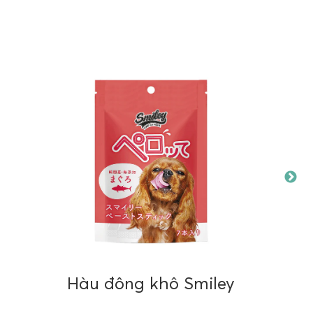
TRUYỀN THÔNG XÃ HỘI
DỊCH VỤ KHÁCH HÀNG
t Nam
Hướng dẫn thanh toán
Điều khoản thanh toán & Chính
sách
ow
Điều khoản & Điều kiện
 ISCC
Chính sách bảo mật
Fish