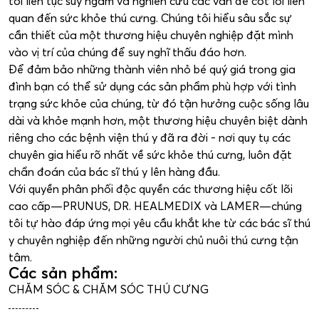
tôi liên tục suy ngẫm và nghiên cứu các vấn đề cốt lõi liên
quan đến sức khỏe thú cưng. Chúng tôi hiểu sâu sắc sự
cần thiết của một thương hiệu chuyên nghiệp đặt mình
vào vị trí của chúng để suy nghĩ thấu đáo hơn.
Để đảm bảo những thành viên nhỏ bé quý giá trong gia
đình bạn có thể sử dụng các sản phẩm phù hợp với tình
trạng sức khỏe của chúng, từ đó tận hưởng cuộc sống lâu
dài và khỏe mạnh hơn, một thương hiệu chuyên biệt dành
riêng cho các bệnh viện thú y đã ra đời - nơi quy tụ các
chuyên gia hiểu rõ nhất về sức khỏe thú cưng, luôn đặt
chẩn đoán của bác sĩ thú y lên hàng đầu.
Với quyền phân phối độc quyền các thương hiệu cốt lõi
cao cấp—PRUNUS, DR. HEALMEDIX và LAMER—chúng
tôi tự hào đáp ứng mọi yêu cầu khắt khe từ các bác sĩ thú
y chuyên nghiệp đến những người chủ nuôi thú cưng tận
tâm.
Các sản phẩm:
CHĂM SÓC & CHĂM SÓC THÚ CƯNG