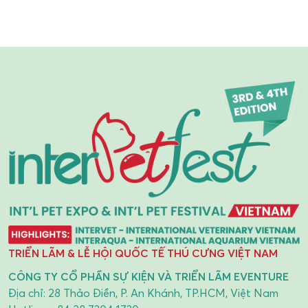
TRIỂN LÃM & LỄ HỘI QUỐC TẾ THÚ CƯNG VIỆT NAM
CÔNG TY CỔ PHẦN SỰ KIỆN VÀ TRIỂN LÃM EVENTURE
Địa chỉ: 28 Thảo Điền, P. An Khánh, TP.HCM, Việt Nam