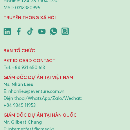
Hotline:
+84 28 7304 1730
MST: 0318380995
TRUYỀN THÔNG XÃ HỘI
BAN TỔ CHỨC
PET ID CARD CONTACT
Tel:
+84 931 650 613
GIÁM ĐỐC DỰ ÁN TẠI VIỆT NAM
Ms. Nhan Lieu
E:
nhanlieu@eventure.com.vn
Điện thoại/WhatsApp/Zalo/Wechat:
+84 9345 11953
GIÁM ĐỐC DỰ ÁN TẠI HÀN QUỐC
Mr. Gilbert Chung
E:
interpetfest@gmeg.kr