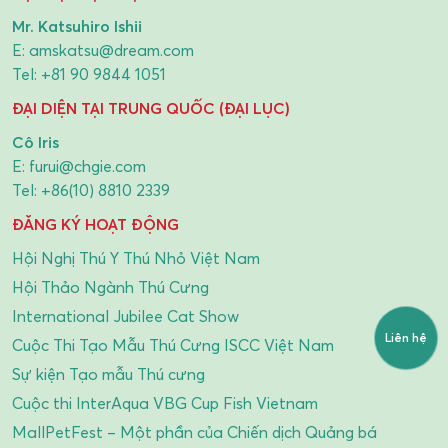
Mr. Katsuhiro Ishii
E:
amskatsu@dream.com
Tel:
+81 90 9844 1051
ĐẠI DIỆN TẠI TRUNG QUỐC (ĐẠI LỤC)
Cô Iris
E:
furui@chgie.com
Tel:
+86(10) 8810 2339
ĐĂNG KÝ HOẠT ĐỘNG
Hội Nghị Thú Y Thú Nhỏ Việt Nam
Hội Thảo Ngành Thú Cưng
International Jubilee Cat Show
Liên hệ
Cuộc Thi Tạo Mẫu Thú Cưng ISCC Việt Nam
Sự kiện Tạo mẫu Thú cưng
Cuộc thi InterAqua VBG Cup Fish Vietnam
MallPetFest – Một phần của Chiến dịch Quảng bá