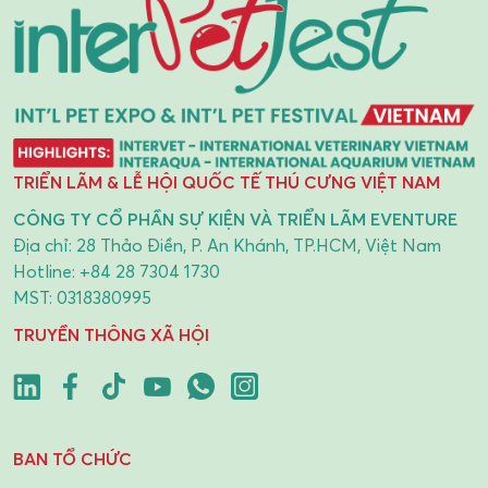
TRIỂN LÃM & LỄ HỘI QUỐC TẾ THÚ CƯNG VIỆT NAM
CÔNG TY CỔ PHẦN SỰ KIỆN VÀ TRIỂN LÃM EVENTURE
Địa chỉ: 28 Thảo Điền, P. An Khánh, TP.HCM, Việt Nam
Hotline:
+84 28 7304 1730
MST: 0318380995
TRUYỀN THÔNG XÃ HỘI
BAN TỔ CHỨC