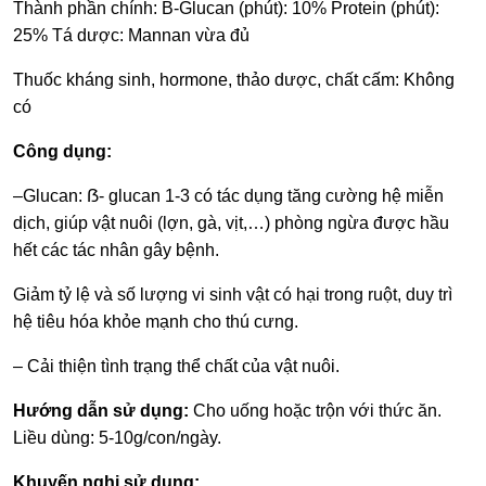
Thành phần chính: B-
Glucan
(phút): 10% Protein (phút):
25% Tá dược:
Mannan
vừa đủ
Thuốc kháng sinh, hormone, thảo dược, chất cấm: Không
có
Công dụng:
–
Glucan
: ẞ-
glucan
1-3 có tác dụng tăng cường hệ miễn
dịch, giúp vật nuôi (lợn, gà, vịt,…) phòng ngừa được hầu
hết các tác nhân gây bệnh.
Giảm tỷ lệ và số lượng vi sinh vật có hại trong ruột, duy trì
hệ tiêu hóa khỏe mạnh cho thú cưng.
–
Cải thiện tình trạng thể chất của vật nuôi.
Hướng dẫn sử dụng:
Cho uống hoặc trộn với thức ăn.
Liều dùng: 5-10g/con/ngày.
Khuyến nghị sử dụng: