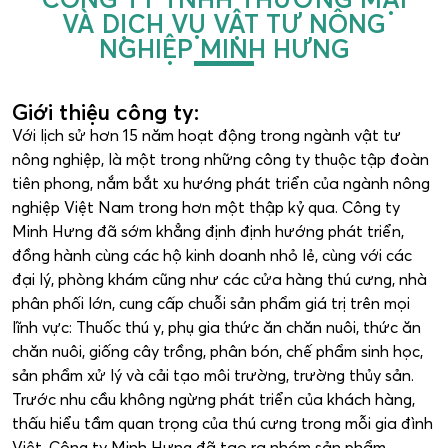
VÀ DỊCH VỤ VẬT TƯ NÔNG
NGHIỆP MINH HƯNG
Giới thiệu công ty:
Với lịch sử hơn 15 năm hoạt động trong ngành vật tư
nông nghiệp, là một trong những công ty thuộc tập đoàn
tiên phong, nắm bắt xu hướng phát triển của ngành nông
nghiệp Việt Nam trong hơn một thập kỷ qua. Công ty
Minh Hưng đã sớm khẳng định định hướng phát triển,
đồng hành cùng các hộ kinh doanh nhỏ lẻ, cùng với các
đại lý, phòng khám cũng như các cửa hàng thú cưng, nhà
phân phối lớn, cung cấp chuỗi sản phẩm giá trị trên mọi
lĩnh vực: Thuốc thú y, phụ gia thức ăn chăn nuôi, thức ăn
chăn nuôi, giống cây trồng, phân bón, chế phẩm sinh học,
sản phẩm xử lý và cải tạo môi trường, trường thủy sản.
Trước nhu cầu không ngừng phát triển của khách hàng,
thấu hiểu tầm quan trọng của thú cưng trong mỗi gia đình
Việt, Công ty Minh Hưng đã tạo ra nhóm sản phẩm