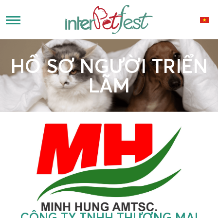
HỒ SƠ NGƯỜI TRIỂN
LÃM
CÔNG TY TNHH THƯƠNG MẠI