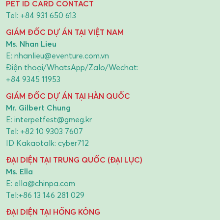
PET ID CARD CONTACT
Tel:
+84 931 650 613
GIÁM ĐỐC DỰ ÁN TẠI VIỆT NAM
Ms. Nhan Lieu
E:
nhanlieu@eventure.com.vn
Điện thoại/WhatsApp/Zalo/Wechat:
+84 9345 11953
GIÁM ĐỐC DỰ ÁN TẠI HÀN QUỐC
Mr. Gilbert Chung
E:
interpetfest@gmeg.kr
Tel:
+82 10 9303 7607
ID Kakaotalk: cyber712
ĐẠI DIỆN TẠI TRUNG QUỐC (ĐẠI LỤC)
Ms. Ella
E:
ella@chinpa.com
Tel:
+86 13 146 281 029
ĐẠI DIỆN TẠI HỒNG KÔNG