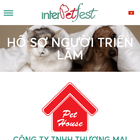
HỒ SƠ NGƯỜI TRIỂN
LÃM
CÔNG TY TNHH THƯƠNG MẠI