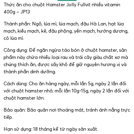
Thức ăn cho chuột Hamster Jolly Fullvit nhiều vitamin
400g – JP13
Thành phần: Ngô, lúa mì, lúa mạch, đậu Hà Lan, hạt lúa
mạch, kiều mạch, kê, đậu phộng, yến mạch, hướng dương,
cỏ lúa mì.
Công dụng: Để ngăn ngừa táo bón ở chuột hamster, sản
phẩm này chứa nhiều loại rau và trái cây giàu chất xơ mà
chúng thích ăn, được sấy khô để giữ nguyên hương vị và
thành phần dinh dưỡng.
Cách dùng: Cho ăn hàng ngày, mỗi lần 5g, ngày 2 lần đối
với chuột hamster nhỏ; mỗi lần 10g-15g, ngày 2 lần đối với
chuột hamster lớn.
Bảo quản: Bảo quản nơi thoáng mát, tránh ánh nắng trực
tiếp.
Hạn sử dụng: 18 tháng kể từ ngày sản xuất.