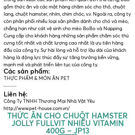
gồm thức ăn và các mặt hàng chăm sóc cho thỏ, chuột
lang, chuột hamster, nhím, chim chóc, v.v. Ngoài ra, công ty
còn phân phối nhiều loại sản phẩm dành cho chó và mèo,
chẳng hạn như cát vệ sinh cho mèo BoBo và Napping.
Cung cấp cho khách hàng những sản phẩm chăm sóc thú
cưng tốt nhất và chất lượng cao nhất là ưu tiên hàng
đầu của công ty. Sự hài lòng và hỗ trợ lâu dài của khách
hàng là động lực thúc đẩy sự tăng trưởng bền vững,
mạnh mẽ và phát triển liên tục của công ty.
Các sản phẩm:
THỰC PHẨM & MÓN ĂN PET
Liên hệ:
Công Ty TNHH Thương Mại Nhà Vật Yêu
http://www.pet-house.com.vn/
THỨC ĂN CHO CHUỘT HAMSTER
JOLLY FULLVIT NHIỀU VITAMIN
400G – JP13