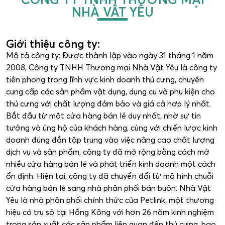
NHÀ VẬT YÊU
Giới thiệu công ty:
Mô tả công ty: Được thành lập vào ngày 31 tháng 1 năm
2008, Công ty TNHH Thương mại Nhà Vật Yêu là công ty
tiên phong trong lĩnh vực kinh doanh thú cưng, chuyên
cung cấp các sản phẩm vật dụng, dụng cụ và phụ kiện cho
thú cưng với chất lượng đảm bảo và giá cả hợp lý nhất.
Bắt đầu từ một cửa hàng bán lẻ duy nhất, nhờ sự tin
tưởng và ủng hộ của khách hàng, cùng với chiến lược kinh
doanh đúng đắn tập trung vào việc nâng cao chất lượng
dịch vụ và sản phẩm, công ty đã mở rộng bằng cách mở
nhiều cửa hàng bán lẻ và phát triển kinh doanh một cách
ổn định. Hiện tại, công ty đã chuyển đổi từ mô hình chuỗi
cửa hàng bán lẻ sang nhà phân phối bán buôn. Nhà Vật
Yêu là nhà phân phối chính thức của Petlink, một thương
hiệu có trụ sở tại Hồng Kông với hơn 26 năm kinh nghiệm
trong sản xuất các sản phẩm liên quan đến thú cưng, bao