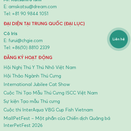
E:
amskatsu@dream.com
Tel:
+81 90 9844 1051
ĐẠI DIỆN TẠI TRUNG QUỐC (ĐẠI LỤC)
Cô Iris
Liên hệ
E:
furui@chgie.com
Tel:
+86(10) 8810 2339
ĐĂNG KÝ HOẠT ĐỘNG
Hội Nghị Thú Y Thú Nhỏ Việt Nam
Hội Thảo Ngành Thú Cưng
International Jubilee Cat Show
Cuộc Thi Tạo Mẫu Thú Cưng ISCC Việt Nam
Sự kiện Tạo mẫu Thú cưng
Cuộc thi InterAqua VBG Cup Fish Vietnam
MallPetFest – Một phần của Chiến dịch Quảng bá
InterPetFest 2026