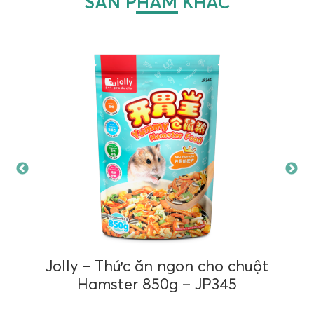
SẢN PHẨM KHÁC
Jolly – Thức ăn ngon cho chuột
Hamster 850g – JP345