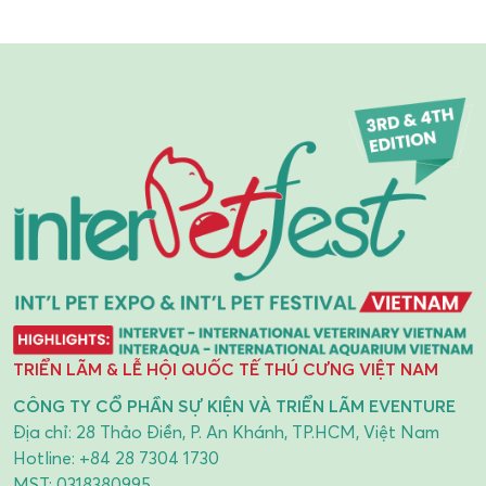
TRIỂN LÃM & LỄ HỘI QUỐC TẾ THÚ CƯNG VIỆT NAM
CÔNG TY CỔ PHẦN SỰ KIỆN VÀ TRIỂN LÃM EVENTURE
Địa chỉ: 28 Thảo Điền, P. An Khánh, TP.HCM, Việt Nam
Hotline:
+84 28 7304 1730
MST: 0318380995