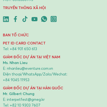
TRUYỀN THÔNG XÃ HỘI
BAN TỔ CHỨC
PET ID CARD CONTACT
Tel:
+84 931 650 613
GIÁM ĐỐC DỰ ÁN TẠI VIỆT NAM
Ms. Nhan Lieu
E:
nhanlieu@eventure.com.vn
Điện thoại/WhatsApp/Zalo/Wechat:
+84 9345 11953
GIÁM ĐỐC DỰ ÁN TẠI HÀN QUỐC
Mr. Gilbert Chung
E:
interpetfest@gmeg.kr
Tel:
+82 10 9303 7607