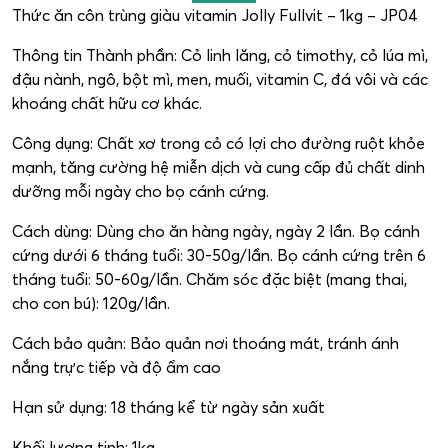
Thức ăn côn trùng giàu vitamin Jolly Fullvit – 1kg – JP04
Thông tin Thành phần: Cỏ linh lăng, cỏ timothy, cỏ lúa mì,
đậu nành, ngô, bột mì, men, muối, vitamin C, đá vôi và các
khoáng chất hữu cơ khác.
Công dụng: Chất xơ trong cỏ có lợi cho đường ruột khỏe
mạnh, tăng cường hệ miễn dịch và cung cấp đủ chất dinh
dưỡng mỗi ngày cho bọ cánh cứng.
Cách dùng: Dùng cho ăn hàng ngày, ngày 2 lần. Bọ cánh
cứng dưới 6 tháng tuổi: 30-50g/lần. Bọ cánh cứng trên 6
tháng tuổi: 50-60g/lần. Chăm sóc đặc biệt (mang thai,
cho con bú): 120g/lần.
Cách bảo quản: Bảo quản nơi thoáng mát, tránh ánh
nắng trực tiếp và độ ẩm cao
Hạn sử dụng: 18 tháng kể từ ngày sản xuất
Khối lượng tịnh: 1kg