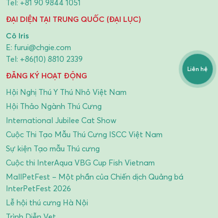
Tel:
+81 90 9844 1051
ĐẠI DIỆN TẠI TRUNG QUỐC (ĐẠI LỤC)
Cô Iris
E:
furui@chgie.com
Tel:
+86(10) 8810 2339
Liên hệ
ĐĂNG KÝ HOẠT ĐỘNG
Hội Nghị Thú Y Thú Nhỏ Việt Nam
Hội Thảo Ngành Thú Cưng
International Jubilee Cat Show
Cuộc Thi Tạo Mẫu Thú Cưng ISCC Việt Nam
Sự kiện Tạo mẫu Thú cưng
Cuộc thi InterAqua VBG Cup Fish Vietnam
MallPetFest – Một phần của Chiến dịch Quảng bá
InterPetFest 2026
Lễ hội thú cưng Hà Nội
Trình Diễn Vẹt