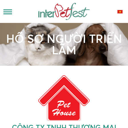
HỒ SƠ NGƯỜI TRIỂN
LÃM
CÔNG TY TNHH THƯƠNG MẠI