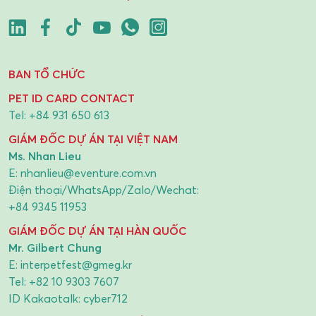
BAN TỔ CHỨC
PET ID CARD CONTACT
Tel:
+84 931 650 613
GIÁM ĐỐC DỰ ÁN TẠI VIỆT NAM
Ms. Nhan Lieu
E:
nhanlieu@eventure.com.vn
Điện thoại/WhatsApp/Zalo/Wechat:
+84 9345 11953
GIÁM ĐỐC DỰ ÁN TẠI HÀN QUỐC
Mr. Gilbert Chung
E:
interpetfest@gmeg.kr
Tel:
+82 10 9303 7607
ID Kakaotalk: cyber712