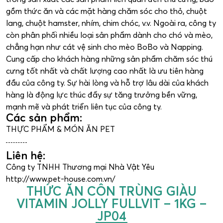
gồm thức ăn và các mặt hàng chăm sóc cho thỏ, chuột
lang, chuột hamster, nhím, chim chóc, v.v. Ngoài ra, công ty
còn phân phối nhiều loại sản phẩm dành cho chó và mèo,
chẳng hạn như cát vệ sinh cho mèo BoBo và Napping.
Cung cấp cho khách hàng những sản phẩm chăm sóc thú
cưng tốt nhất và chất lượng cao nhất là ưu tiên hàng
đầu của công ty. Sự hài lòng và hỗ trợ lâu dài của khách
hàng là động lực thúc đẩy sự tăng trưởng bền vững,
mạnh mẽ và phát triển liên tục của công ty.
Các sản phẩm:
THỰC PHẨM & MÓN ĂN PET
Liên hệ:
Công ty TNHH Thương mại Nhà Vật Yêu
http://www.pet-house.com.vn/
THỨC ĂN CÔN TRÙNG GIÀU
VITAMIN JOLLY FULLVIT – 1KG –
JP04