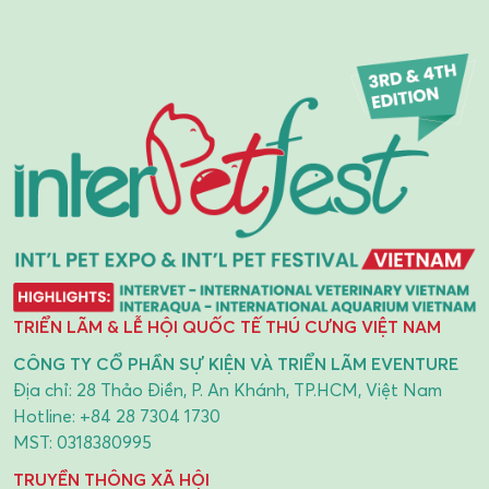
TRIỂN LÃM & LỄ HỘI QUỐC TẾ THÚ CƯNG VIỆT NAM
CÔNG TY CỔ PHẦN SỰ KIỆN VÀ TRIỂN LÃM EVENTURE
Địa chỉ: 28 Thảo Điền, P. An Khánh, TP.HCM, Việt Nam
Hotline:
+84 28 7304 1730
MST: 0318380995
TRUYỀN THÔNG XÃ HỘI