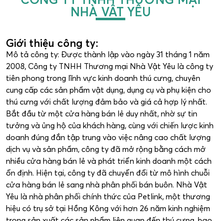
NHÀ VẬT YÊU
Giới thiệu công ty:
Mô tả công ty: Được thành lập vào ngày 31 tháng 1 năm
2008, Công ty TNHH Thương mại Nhà Vật Yêu là công ty
tiên phong trong lĩnh vực kinh doanh thú cưng, chuyên
cung cấp các sản phẩm vật dụng, dụng cụ và phụ kiện cho
thú cưng với chất lượng đảm bảo và giá cả hợp lý nhất.
Bắt đầu từ một cửa hàng bán lẻ duy nhất, nhờ sự tin
tưởng và ủng hộ của khách hàng, cùng với chiến lược kinh
doanh đúng đắn tập trung vào việc nâng cao chất lượng
dịch vụ và sản phẩm, công ty đã mở rộng bằng cách mở
nhiều cửa hàng bán lẻ và phát triển kinh doanh một cách
ổn định. Hiện tại, công ty đã chuyển đổi từ mô hình chuỗi
cửa hàng bán lẻ sang nhà phân phối bán buôn. Nhà Vật
Yêu là nhà phân phối chính thức của Petlink, một thương
hiệu có trụ sở tại Hồng Kông với hơn 26 năm kinh nghiệm
trong sản xuất các sản phẩm liên quan đến thú cưng, bao