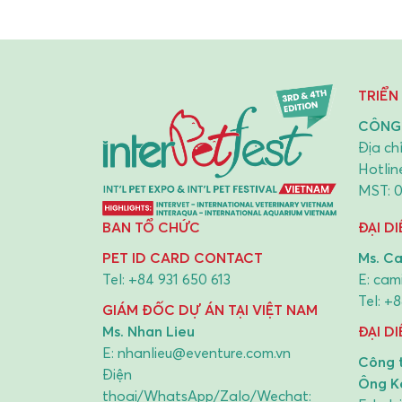
TRIỂN
CÔNG 
Địa ch
Hotlin
MST: 
BAN TỔ CHỨC
ĐẠI D
PET ID CARD CONTACT
Ms. Ca
Tel:
+84 931 650 613
E:
cami
Tel:
+8
GIÁM ĐỐC DỰ ÁN TẠI VIỆT NAM
Ms. Nhan Lieu
ĐẠI DI
E:
nhanlieu@eventure.com.vn
Công 
Điện
Ông K
thoại/WhatsApp/Zalo/Wechat: