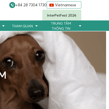
+84 28 7304 1730
Vietnamese
InterPetFest 2026
TRUNG TÂM
THAM QUAN
THÔNG TIN
ÃM