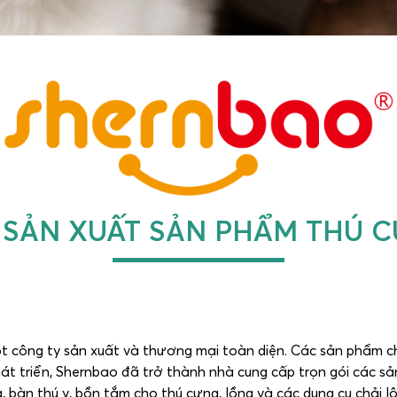
 SẢN XUẤT SẢN PHẨM THÚ 
 công ty sản xuất và thương mại toàn diện. Các sản phẩm chí
hát triển, Shernbao đã trở thành nhà cung cấp trọn gói các
, bàn thú y, bồn tắm cho thú cưng, lồng và các dụng cụ chải lô