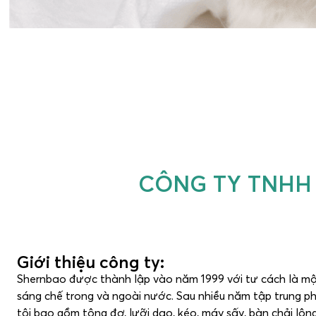
CÔNG TY TNHH
Giới thiệu công ty:
Shernbao được thành lập vào năm 1999 với tư cách là một
sáng chế trong và ngoài nước. Sau nhiều năm tập trung p
tôi bao gồm tông đơ, lưỡi dao, kéo, máy sấy, bàn chải lông