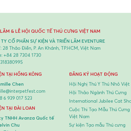
 LÃM & LỄ HỘI QUỐC TẾ THÚ CƯNG VIỆT NAM
TY CỔ PHẦN SỰ KIỆN VÀ TRIỂN LÃM EVENTURE
ỉ: 28 Thảo Điền, P. An Khánh, TP.HCM, Việt Nam
e:
+84 28 7304 1730
0318380995
IỆN TẠI HỒNG KÔNG
ĐĂNG KÝ HOẠT ĐỘNG
mille Chen
Hội Nghị Thú Y Thú Nhỏ Việ
lle@interpetfest.com
Hội Thảo Ngành Thú Cưng
8 6 939 017 523
International Jubilee Cat Sh
ỆN TẠI ĐÀI LOAN
Cuộc Thi Tạo Mẫu Thú Cưng
Việt Nam
ty TNHH Avanza Quốc tế
elvin Chu
Sự kiện Tạo mẫu Thú cưng