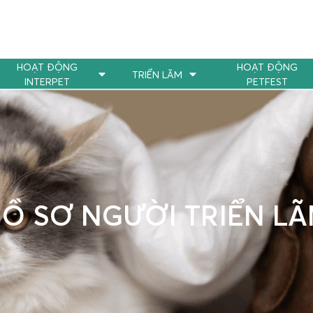
HOẠT ĐỘNG
HOẠT ĐỘNG
TRIỂN LÃM
INTERPET
PETFEST
Ồ SƠ NGƯỜI TRIỂN L