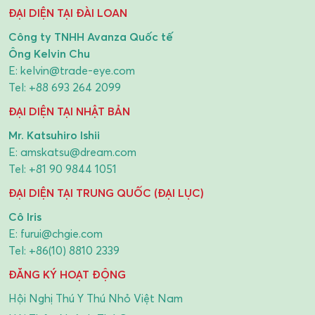
ĐẠI DIỆN TẠI ĐÀI LOAN
Công ty TNHH Avanza Quốc tế
Ông Kelvin Chu
E:
kelvin@trade-eye.com
Tel:
+88 693 264 2099
ĐẠI DIỆN TẠI NHẬT BẢN
Mr. Katsuhiro Ishii
E:
amskatsu@dream.com
Tel:
+81 90 9844 1051
ĐẠI DIỆN TẠI TRUNG QUỐC (ĐẠI LỤC)
Cô Iris
E:
furui@chgie.com
Tel:
+86(10) 8810 2339
ĐĂNG KÝ HOẠT ĐỘNG
Hội Nghị Thú Y Thú Nhỏ Việt Nam