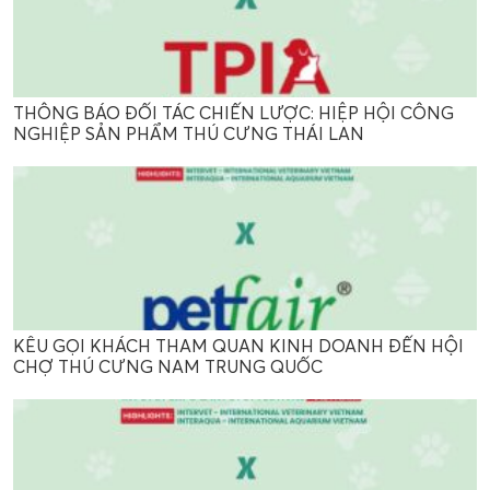
THÔNG BÁO ĐỐI TÁC CHIẾN LƯỢC: HIỆP HỘI CÔNG
NGHIỆP SẢN PHẨM THÚ CƯNG THÁI LAN
KÊU GỌI KHÁCH THAM QUAN KINH DOANH ĐẾN HỘI
CHỢ THÚ CƯNG NAM TRUNG QUỐC