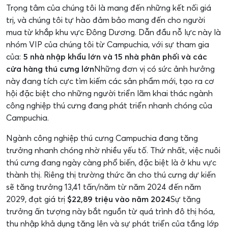
Trọng tâm của chúng tôi là mang đến những kết nối giá
trị, và chúng tôi tự hào đảm bảo mang đến cho người
mua từ khắp khu vực Đông Dương. Dẫn đầu nỗ lực này là
nhóm VIP của chúng tôi từ Campuchia, với sự tham gia
của:
5 nhà nhập khẩu lớn và 15 nhà phân phối và các
cửa hàng thú cưng lớn
Những đơn vị có sức ảnh hưởng
này đang tích cực tìm kiếm các sản phẩm mới, tạo ra cơ
hội đặc biệt cho những người triển lãm khai thác ngành
công nghiệp thú cưng đang phát triển nhanh chóng của
Campuchia.
Ngành công nghiệp thú cưng Campuchia đang tăng
trưởng nhanh chóng nhờ nhiều yếu tố. Thứ nhất, việc nuôi
thú cưng đang ngày càng phổ biến, đặc biệt là ở khu vực
thành thị. Riêng thị trường thức ăn cho thú cưng dự kiến
sẽ tăng trưởng 13,41 tấn/năm từ năm 2024 đến năm
2029, đạt giá trị
$22,89 triệu vào năm 2024
Sự tăng
trưởng ấn tượng này bắt nguồn từ quá trình đô thị hóa,
thu nhập khả dụng tăng lên và sự phát triển của tầng lớp