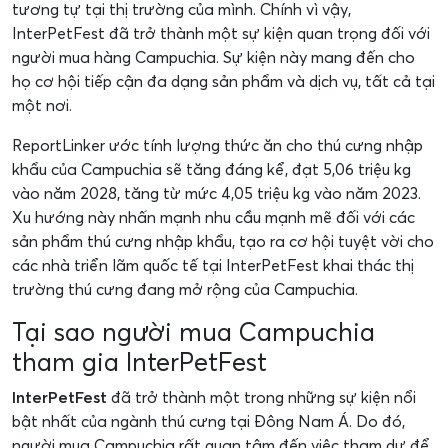
tương tự tại thị trường của mình. Chính vì vậy,
InterPetFest đã trở thành một sự kiện quan trọng đối với
người mua hàng Campuchia. Sự kiện này mang đến cho
họ cơ hội tiếp cận đa dạng sản phẩm và dịch vụ, tất cả tại
một nơi.
ReportLinker ước tính lượng thức ăn cho thú cưng nhập
khẩu của Campuchia sẽ tăng đáng kể, đạt 5,06 triệu kg
vào năm 2028, tăng từ mức 4,05 triệu kg vào năm 2023.
Xu hướng này nhấn mạnh nhu cầu mạnh mẽ đối với các
sản phẩm thú cưng nhập khẩu, tạo ra cơ hội tuyệt vời cho
các nhà triển lãm quốc tế tại InterPetFest khai thác thị
trường thú cưng đang mở rộng của Campuchia.
Tại sao người mua Campuchia
tham gia InterPetFest
InterPetFest
đã trở thành một trong những sự kiện nổi
bật nhất của ngành thú cưng tại Đông Nam Á. Do đó,
người mua Campuchia rất quan tâm đến việc tham dự để