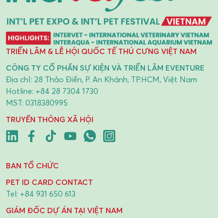
TRIỂN LÃM & LỄ HỘI QUỐC TẾ THÚ CƯNG VIỆT NAM
CÔNG TY CỔ PHẦN SỰ KIỆN VÀ TRIỂN LÃM EVENTURE
Địa chỉ: 28 Thảo Điền, P. An Khánh, TP.HCM, Việt Nam
Hotline:
+84 28 7304 1730
MST: 0318380995
TRUYỀN THÔNG XÃ HỘI
BAN TỔ CHỨC
PET ID CARD CONTACT
Tel:
+84 931 650 613
GIÁM ĐỐC DỰ ÁN TẠI VIỆT NAM