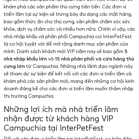
khám phá các sản phẩm thú cưng tiên tiến. Các đơn vị
triển lãm tại sự kiện sẽ trưng bày đa dạng các mặt hàng,
bao gồm thức ăn cho thú cưng, sản phẩm chăm sóc sức
khỏe, dịch vụ chăm sóc và nhiều hơn nữa. Chính vì vậy, các
nhà nhập khẩu và phân phối Campuchia coi InterPetFest
là cơ hội tuyệt vời để mở rộng danh mục sản phẩm của
mình. Danh sách khách mời VIP năm nay sẽ bao gồm
5
nhà nhập khẩu lớn
và
15 nhà phân phối và cửa hàng thú
cưng lớn
từ Campuchia. Những nhà lãnh đạo ngành này
sẽ tham dự sự kiện để kết nối với các đơn vị triển lãm và
khám phá các sản phẩm mới, mang đến những cơ hội kinh
doanh đáng kể cho các đơn vị triển lãm muốn thâm nhập
thị trường Campuchia.
Những lợi ích mà nhà triển lãm
nhận được từ khách hàng VIP
Campuchia tại InterPetFest
Đối với các đơn vị triển lãm tại InterPetFest, sự hiện diện