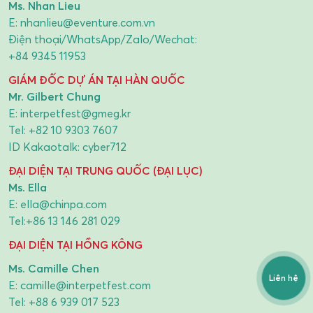
Ms. Nhan Lieu
E:
nhanlieu@eventure.com.vn
Điện thoại/WhatsApp/Zalo/Wechat:
+84 9345 11953
GIÁM ĐỐC DỰ ÁN TẠI HÀN QUỐC
Mr. Gilbert Chung
E:
interpetfest@gmeg.kr
Tel:
+82 10 9303 7607
ID Kakaotalk: cyber712
ĐẠI DIỆN TẠI TRUNG QUỐC (ĐẠI LỤC)
Ms. Ella
E:
ella@chinpa.com
Tel:
+86 13 146 281 029
ĐẠI DIỆN TẠI HỒNG KÔNG
Ms. Camille Chen
Liên hệ
E:
camille@interpetfest.com
Tel:
+88 6 939 017 523