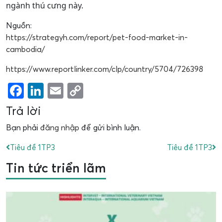
ngành thú cưng này.
Nguồn:
https://strategyh.com/report/pet-food-market-in-
cambodia/
https://www.reportlinker.com/clp/country/5704/726398
Facebook
LinkedIn
Email
Copy
Link
Trả lời
Bạn phải
đăng nhập
để gửi bình luận.
Tiêu đề 1TP3
Tiêu đề 1TP3
Tin tức triển lãm