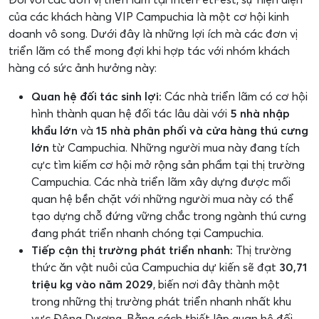
của các khách hàng VIP Campuchia là một cơ hội kinh
doanh vô song. Dưới đây là những lợi ích mà các đơn vị
triển lãm có thể mong đợi khi hợp tác với nhóm khách
hàng có sức ảnh hưởng này:
Quan hệ đối tác sinh lợi:
Các nhà triển lãm có cơ hội
hình thành quan hệ đối tác lâu dài với
5 nhà nhập
khẩu lớn
và
15 nhà phân phối và cửa hàng thú cưng
lớn
từ Campuchia. Những người mua này đang tích
cực tìm kiếm cơ hội mở rộng sản phẩm tại thị trường
Campuchia. Các nhà triển lãm xây dựng được mối
quan hệ bền chặt với những người mua này có thể
tạo dựng chỗ đứng vững chắc trong ngành thú cưng
đang phát triển nhanh chóng tại Campuchia.
Tiếp cận thị trường phát triển nhanh:
Thị trường
thức ăn vật nuôi của Campuchia dự kiến sẽ đạt
30,71
triệu kg vào năm 2029
, biến nơi đây thành một
trong những thị trường phát triển nhanh nhất khu
vực Đông Dương. Bằng cách thiết lập quan hệ đối