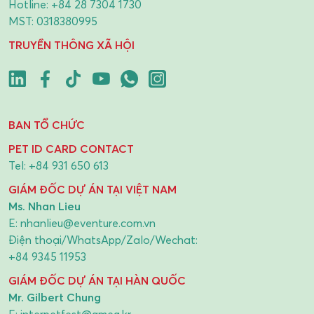
Hotline:
+84 28 7304 1730
MST: 0318380995
TRUYỀN THÔNG XÃ HỘI
BAN TỔ CHỨC
PET ID CARD CONTACT
Tel:
+84 931 650 613
GIÁM ĐỐC DỰ ÁN TẠI VIỆT NAM
Ms. Nhan Lieu
E:
nhanlieu@eventure.com.vn
Điện thoại/WhatsApp/Zalo/Wechat:
+84 9345 11953
GIÁM ĐỐC DỰ ÁN TẠI HÀN QUỐC
Mr. Gilbert Chung