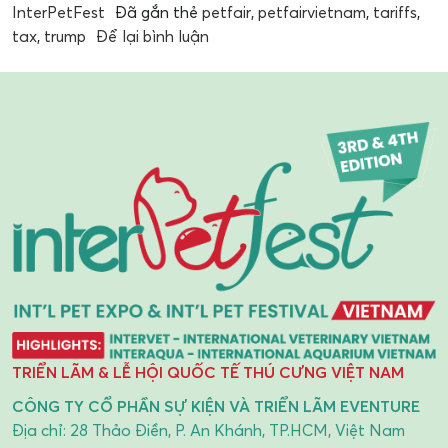
InterPetFest
Đã gắn thẻ
petfair
,
petfairvietnam
,
tariffs
,
tax
,
trump
Để lại bình luận
TRIỂN LÃM & LỄ HỘI QUỐC TẾ THÚ CƯNG VIỆT NAM
CÔNG TY CỔ PHẦN SỰ KIỆN VÀ TRIỂN LÃM EVENTURE
Địa chỉ: 28 Thảo Điền, P. An Khánh, TP.HCM, Việt Nam