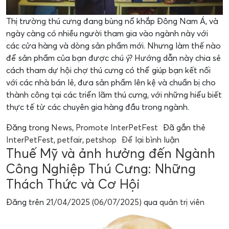
Thị trường thú cưng đang bùng nổ khắp Đông Nam Á, và
ngày càng có nhiều người tham gia vào ngành này với
các cửa hàng và dòng sản phẩm mới. Nhưng làm thế nào
để sản phẩm của bạn được chú ý? Hướng dẫn này chia sẻ
cách tham dự hội chợ thú cưng có thể giúp bạn kết nối
với các nhà bán lẻ, đưa sản phẩm lên kệ và chuẩn bị cho
thành công tại các triển lãm thú cưng, với những hiểu biết
thực tế từ các chuyên gia hàng đầu trong ngành.
Đăng trong
News
,
Promote InterPetFest
Đã gắn thẻ
InterPetFest
,
petfair
,
petshop
Để lại bình luận
Thuế Mỹ và ảnh hưởng đến Ngành
Công Nghiệp Thú Cưng: Những
Thách Thức và Cơ Hội
Đăng trên
21/04/2025
(06/07/2025)
qua
quản trị viên