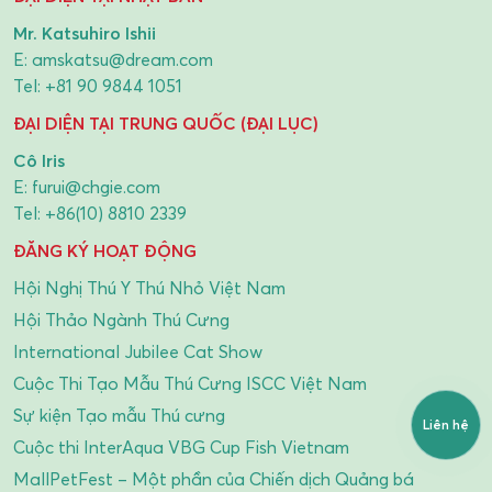
Mr. Katsuhiro Ishii
E:
amskatsu@dream.com
Tel:
+81 90 9844 1051
ĐẠI DIỆN TẠI TRUNG QUỐC (ĐẠI LỤC)
Cô Iris
E:
furui@chgie.com
Tel:
+86(10) 8810 2339
ĐĂNG KÝ HOẠT ĐỘNG
Hội Nghị Thú Y Thú Nhỏ Việt Nam
Hội Thảo Ngành Thú Cưng
International Jubilee Cat Show
Cuộc Thi Tạo Mẫu Thú Cưng ISCC Việt Nam
Sự kiện Tạo mẫu Thú cưng
Liên hệ
Cuộc thi InterAqua VBG Cup Fish Vietnam
MallPetFest – Một phần của Chiến dịch Quảng bá