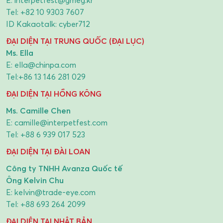
E:
interpetfest@gmeg.kr
Tel:
+82 10 9303 7607
ID Kakaotalk: cyber712
ĐẠI DIỆN TẠI TRUNG QUỐC (ĐẠI LỤC)
Ms. Ella
E:
ella@chinpa.com
Tel:
+86 13 146 281 029
ĐẠI DIỆN TẠI HỒNG KÔNG
Ms. Camille Chen
E:
camille@interpetfest.com
Tel:
+88 6 939 017 523
ĐẠI DIỆN TẠI ĐÀI LOAN
Công ty TNHH Avanza Quốc tế
Ông Kelvin Chu
E:
kelvin@trade-eye.com
Tel:
+88 693 264 2099
ĐẠI DIỆN TẠI NHẬT BẢN